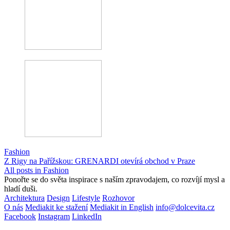
Fashion
Z Rigy na Pařížskou: GRENARDI otevírá obchod v Praze
All posts in Fashion
Ponořte se do světa inspirace s naším zpravodajem, co rozvíjí mysl a
hladí duši.
Architektura
Design
Lifestyle
Rozhovor
O nás
Mediakit ke stažení
Mediakit in English
info@dolcevita.cz
Facebook
Instagram
LinkedIn