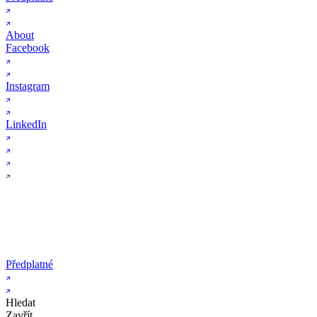
About
Facebook
Instagram
LinkedIn
Předplatné
Hledat
Zavřít