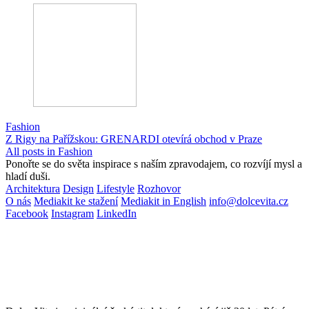
Fashion
Z Rigy na Pařížskou: GRENARDI otevírá obchod v Praze
All posts in Fashion
Ponořte se do světa inspirace s naším zpravodajem, co rozvíjí mysl a
hladí duši.
Architektura
Design
Lifestyle
Rozhovor
O nás
Mediakit ke stažení
Mediakit in English
info@dolcevita.cz
Facebook
Instagram
LinkedIn