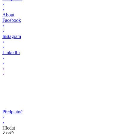
About
Facebook
Instagram
LinkedIn
Předplatné
Hledat
Zavřít