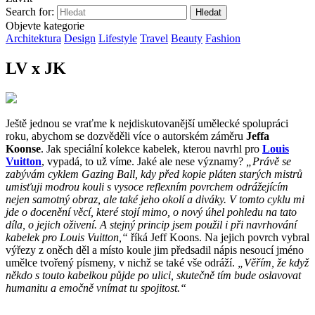
Search for:
Objevte kategorie
Architektura
Design
Lifestyle
Travel
Beauty
Fashion
LV x JK
Ještě jednou se vraťme k nejdiskutovanější umělecké spolupráci
roku, abychom se dozvěděli více o autorském záměru
Jeffa
Koonse
. Jak speciální kolekce kabelek, kterou navrhl pro
Louis
Vuitton
, vypadá, to už víme. Jaké ale nese významy?
„Právě se
zabývám cyklem Gazing Ball, kdy před kopie pláten starých mistrů
umisťuji modrou kouli s vysoce reflexním povrchem odrážejícím
nejen samotný obraz, ale také jeho okolí a diváky. V tomto cyklu mi
jde o docenění věcí, které stojí mimo, o nový úhel pohledu na tato
díla, o jejich oživení. A stejný princip jsem použil i při navrhování
kabelek pro Louis Vuitton,“
říká Jeff Koons. Na jejich povrch vybral
výřezy z oněch děl a místo koule jim předsadil nápis nesoucí jméno
umělce tvořený písmeny, v nichž se také vše odráží.
„Věřím, že když
někdo s touto kabelkou půjde po ulici, skutečně tím bude oslavovat
humanitu a emočně vnímat tu spojitost.“