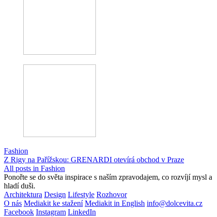
Fashion
Z Rigy na Pařížskou: GRENARDI otevírá obchod v Praze
All posts in Fashion
Ponořte se do světa inspirace s naším zpravodajem, co rozvíjí mysl a
hladí duši.
Architektura
Design
Lifestyle
Rozhovor
O nás
Mediakit ke stažení
Mediakit in English
info@dolcevita.cz
Facebook
Instagram
LinkedIn