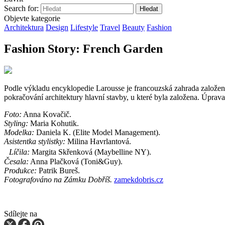
Search for:
Objevte kategorie
Architektura
Design
Lifestyle
Travel
Beauty
Fashion
Fashion Story: French Garden
Podle výkladu encyklopedie Larousse je francouzská zahrada založen
pokračování architektury hlavní stavby, u které byla založena. Úpr
Foto:
Anna Kovačič.
Styling:
Maria Kohutik.
Modelka:
Daniela K. (Elite Model Management).
Asistentka stylistky:
Milina Havrlantová.
Líčila:
Margita Skřenková (Maybelline NY).
Česala:
Anna Plačková (Toni&Guy).
Produkce:
Patrik Bureš.
Fotografováno na Zámku Dobříš.
zamekdobris.cz
Sdílejte na