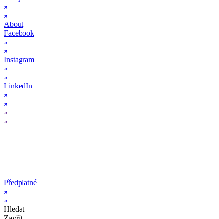
About
Facebook
Instagram
LinkedIn
Předplatné
Hledat
Zavřít