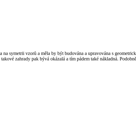
a na symetrii vzorů a měla by být budována a upravována s geometrick
ava takové zahrady pak bývá okázalá a tím pádem také nákladná. Podob