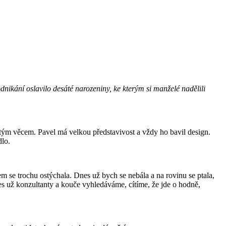
nikání oslavilo desáté narozeniny, ke kterým si manželé nadělili
tým věcem. Pavel má velkou představivost a vždy ho bavil design.
dlo.
m se trochu ostýchala. Dnes už bych se nebála a na rovinu se ptala,
s už konzultanty a kouče vyhledáváme, cítíme, že jde o hodně,