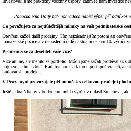
Investovali jsme prakticky všechny úspory, zatím se nám investice nevr
Pobocka Nila Daily naVinohradech nabízí výběr přírodní kosme
Co považujete za nejdůležitější milníky na vaší podnikatelské ces
Otevření každé další prodejny. Tím nejzásadnějším potom asi otevření
manažerské pozice a v neposlední řadě i aktuální oslavu 10. výročí za
Proměnila se za desetiletí vaše vize?
Vize ani ne, ale měnilo se portfolio. Módu jsme začali prodávat až s 
pojmem „ethnic chic“. Rádi bychom se k tomu postupně vraceli, ale těž
budovat síť prodejen.
V Praze nyní provozujete pět poboček s celkovou prodejní plocho
Ještě jedna Nila by v budoucnu mohla vyrůst v oblasti Smíchova, ale 