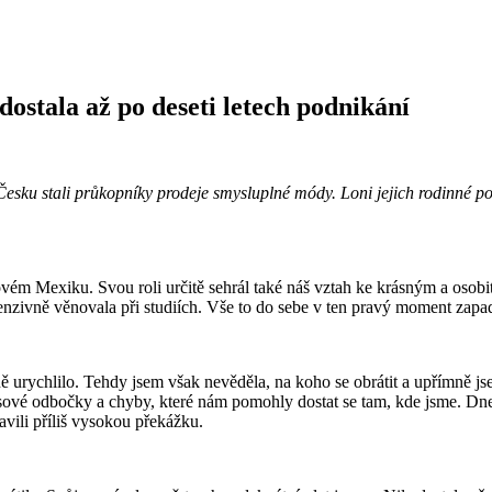
ostala až po deseti letech podnikání
Česku stali průkopníky prodeje smysluplné módy. Loni jejich rodinné pod
ém Mexiku. Svou roli určitě sehrál také náš vztah ke krásným a osobi
tenzivně věnovala při studiích. Vše to do sebe v ten pravý moment zapa
urychlilo. Tehdy jsem však nevěděla, na koho se obrátit a upřímně jse
sové odbočky a chyby, které nám pomohly dostat se tam, kde jsme. Dne
avili příliš vysokou překážku.