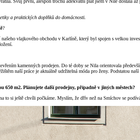
átila. Svůj první, alespoň trochu adekvátní plat jsem v Nile dostala až 
tiky a praktických doplňků do domácnosti.
tě
?
 našeho vlajkového obchodu v Karlíně, který byl spojen s velkou invest
ložení.
otevřením kamenných prodejen. Do té doby se Nila orientovala především
ištěm naší práce je aktuálně udržitelná móda pro ženy. Podstatou naší s
u 650 m2. Plánujete další prodejny, případně v jiných městech?
na to si ještě chvíli počkáme. Myslím, že dřív než na Smíchov se podív