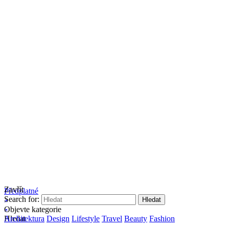
Zavřít
Předplatné
Search for:
Objevte kategorie
Hledat
Architektura
Design
Lifestyle
Travel
Beauty
Fashion