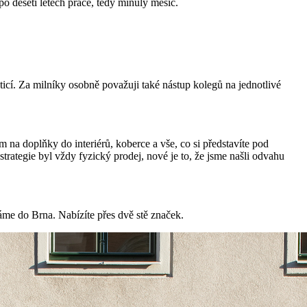
po deseti letech práce, tedy minulý měsíc.
icí. Za milníky osobně považuji také nástup kolegů na jednotlivé
 na doplňky do interiérů, koberce a vše, co si představíte pod
trategie byl vždy fyzický prodej, nové je to, že jsme našli odvahu
áme do Brna. Nabízíte přes dvě stě značek.