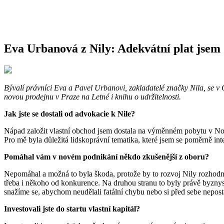
Eva Urbanová z Nily: Adekvátní plat jsem d
Bývalí právníci Eva a Pavel Urbanovi, zakladatelé značky Nila, se v 
novou prodejnu v Praze na Letné i knihu o udržitelnosti.
Jak jste se dostali od advokacie k Nile?
Nápad založit vlastní obchod jsem dostala na výměnném pobytu v Nov
Pro mě byla důležitá lidskoprávní tematika, které jsem se poměrně in
Pomáhal vám v novém podnikání někdo zkušenější z oboru?
Nepomáhal a možná to byla škoda, protože by to rozvoj Nily rozhodně 
třeba i někoho od konkurence. Na druhou stranu to byly právě byzny
snažíme se, abychom neudělali fatální chybu nebo si před sebe nepost
Investovali jste do startu vlastní kapitál?