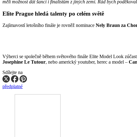
měli možnost dát šanci i finalistům z jiných zemí. Rád bych poděkoval 
Elite Prague hledá talenty po celém světě
Zajímavostí letošního finále je rovněž nominace
Nely Braun za Cho
Výherci se společně během světového finále Elite Model Look zúča
Josephine Le Tutour
, nebo americký youtuber, herec a model –
Cam
Sdílejte na
předplatné