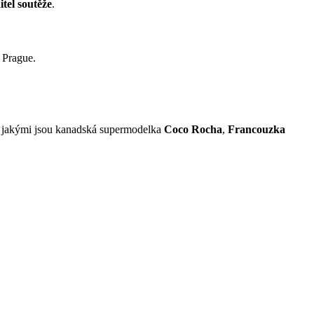
itel soutěže
.
e Prague.
d jakými jsou kanadská supermodelka
Coco Rocha
,
Francouzka