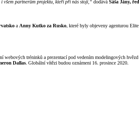
i všem partnerům projektu, kteří při nás stojí,“
dodává
Sáša Jány, řed
rvatsko
a
Anny Kutko za Rusko
, které byly objeveny agenturou Elit
stní webových tréninků a prezentací pod vedením modelingových hvěz
eron Dallas
. Globální vítězi budou oznámeni 16. prosince 2020.