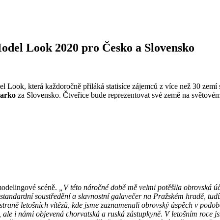
odel Look 2020 pro Česko a Slovensko
 Look, která každoročně přiláká statisíce zájemců z více než 30 zemí sv
arko
za Slovensko. Čtveřice bude reprezentovat své země na světovém 
 modelingové scéně.
„V této náročné době mě velmi potěšila obrovská ú
k standardní soustředění a slavnostní galavečer na Pražském hradě, tu
a straně letošních vítězů, kde jsme zaznamenali obrovský úspěch v podo
, ale i námi objevená chorvatská a ruská zástupkyně. V letošním roce js