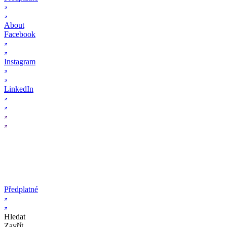
About
Facebook
Instagram
LinkedIn
Předplatné
Hledat
Zavřít