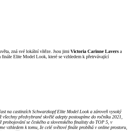
ěta, zná své lokální vítěze. Jsou jimi
Victoria Carinne Lavers
a
finále Elite Model Look, které se vzhledem k přetrvávající
čast na castinzích Schwarzkopf Elite Model Look a zároveň vysoký
díž všechny předvybrané skvělé adepty postoupíme do ročníku 2021,
bě probojování se českého a slovenského finalisty do TOP 5, v
me vzhledem k tomu, že celé světové finále probíhá v online prostoru,