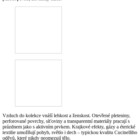
Vzduch do kolekce vnáší lehkost a ženskost. Otevřené pleteniny,
perforované povrchy, síťoviny a transparentní materiály pracují s
prázdnem jako s aktivním prvkem. Krajkové efekty, gázy a éterické
textilie umožňují pohyb, světlo i dech – typickou kvalitu Cucinelliho
oděvů, které nikdy neomezují tělo.