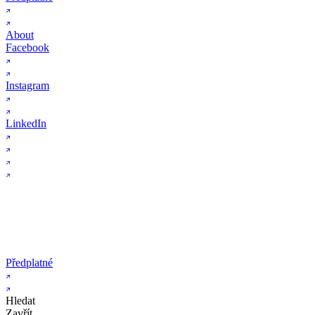
About
Facebook
Instagram
LinkedIn
Předplatné
Hledat
Zavřít