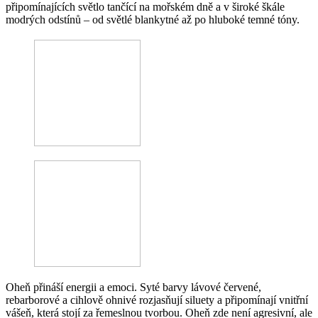
připomínajících světlo tančící na mořském dně a v široké škále
modrých odstínů – od světlé blankytné až po hluboké temné tóny.
Oheň přináší energii a emoci. Syté barvy lávové červené,
rebarborové a cihlově ohnivé rozjasňují siluety a připomínají vnitřní
vášeň, která stojí za řemeslnou tvorbou. Oheň zde není agresivní, ale