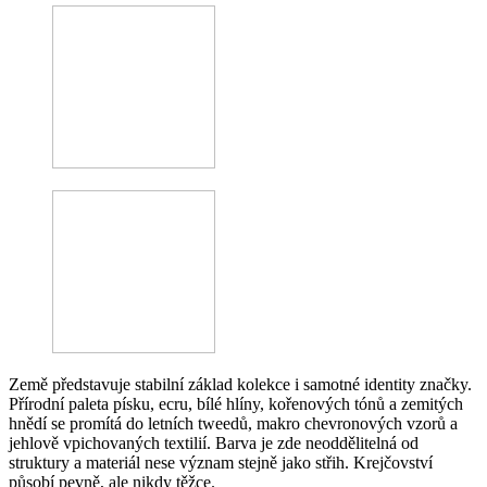
Země představuje stabilní základ kolekce i samotné identity značky.
Přírodní paleta písku, ecru, bílé hlíny, kořenových tónů a zemitých
hnědí se promítá do letních tweedů, makro chevronových vzorů a
jehlově vpichovaných textilií. Barva je zde neoddělitelná od
struktury a materiál nese význam stejně jako střih. Krejčovství
působí pevně, ale nikdy těžce.