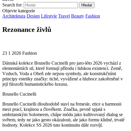
Search for:
Objevte kategorie
Architektura
Design
Lifestyle
Travel
Beauty
Fashion
Rezonance živlů
23 1 2026
Fashion
Dámská kolekce Brunello Cucinelli pro jaro-léto 2026 vychází z
elementárních sil, které formují přírodu i lidskou existenci. Země,
Vzduch, Voda a Oheň zde nejsou symboly, ale konstrukčními
principy estetiky značky: tiché, vyvážené a hluboce zakořeněné v
její filozofii humanistického luxusu.
Brunello Cucinelli
Brunello Cucinelli dlouhodobě staví na řemesle, etice a harmonii
mezi prací, krajinou a člověkem. Značka, pevně spjatá s
umbrianským Solomeem, chápe módu jako kultivovaný dialog se
světem, tedy ne jako gesto okázalosti, ale jako formu klidné, trvalé
hodnoty. Kolekce SS 2026 tuto kontinuitu dále rozvíjí.