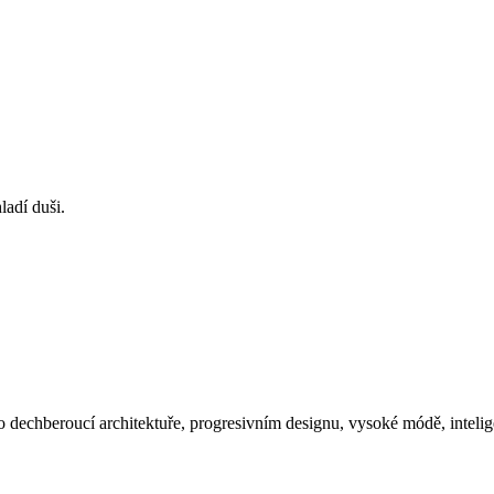
ladí duši.
e po dechberoucí architektuře, progresivním designu, vysoké módě, inteli