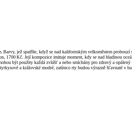
.
Barvy, jež spatříte, když se nad kalifornským velkoměstem probouzí sl
bbon, 1700 Kč. Její kompozice imituje moment, kdy se nad hladinou oceán
ou být použity každá zvlášť a nebo smíchány pro zdravý a opálený efe
ové, tyrkysové a královské modré, zatímco rty budou výrazně šťavnaté 