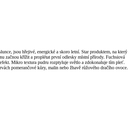
unce, jsou hřejivé, energické a skoro letní. Star produktem, na který
u začnou křížit a proplétat první odlesky místní přírody. Fuchsiová
kt. Mikro textura pudru rozptyluje světlo a zdokonaluje tím pleť.
v barvách pomerančové kůry, malin nebo žhavě růžového dračího ovoce.