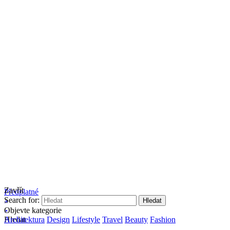
Zavřít
Předplatné
Search for:
Objevte kategorie
Hledat
Architektura
Design
Lifestyle
Travel
Beauty
Fashion