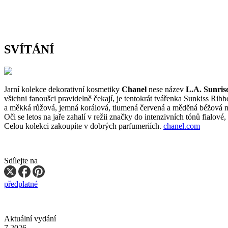
SVÍTÁNÍ
Jarní kolekce dekorativní kosmetiky
Chanel
nese název
L.A. Sunrise
všichni fanoušci pravidelně čekají, je tentokrát tvářenka Sunkiss Ri
a měkká růžová, jemná korálová, tlumená červená a měděná béžová moh
Oči se letos na jaře zahalí v režii značky do intenzivních tónů fial
Celou kolekci zakoupíte v dobrých parfumeriích.
chanel.com
Sdílejte na
předplatné
Aktuální vydání
7 2026