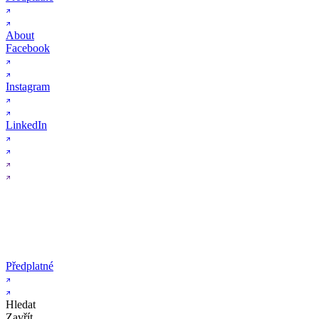
About
Facebook
Instagram
LinkedIn
Předplatné
Hledat
Zavřít