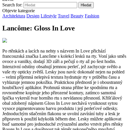
Search for:
Objevte kategorie
Architektura
Design
Lifestyle
Travel
Beauty
Fashion
Lancôme: Gloss In Love
Po rtěnkách a lacích na nehty s názvem In Love přichází
francouzská značka Lancôme s kolekcí lesků na rty. Voní jako směs
ovoce a vanilky, dodají 3D záři a pečují o rty až po šest hodin.
Intenzivní odstíny obsahují jemnou perleť, jež zachycuje světlo a
vaše rty opticky zvětší. Lesky jsou navíc dokonalé nejen na pohled
– velmi příjemná nelepivá textura hydratuje rty v průběhu času a
vyhlazuje jemnou pokožku. Praktickou předností je i oboustranný
houbičkový aplikátor. Prohnutá strana přilne ke spodnímu rtu a
rovnoměrne kopíruje jeho přirozené kontury, zatímco samotná
špička vykreslí tvar horního rtu s nevídanou přesností. Křišťálový
obal zdobený nápisem Gloss In Love nechává vyniknout sytou
vysoce pigmentovanou barvu produktu i její perleťové odlesky.
Jednoduchým stlačením flakonu se uvolní zavírání tuby a lesk je
připraven k použití kdykolik během dne. Lesky můžete aplikovat
buď samotné pro jednoduché zvýraznění anebo vrstvit přes rtěnky
Rouge In Love a dosáhnout tak téměr nekonečného množství