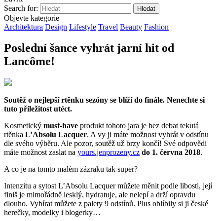
Search for:
Objevte kategorie
Architektura
Design
Lifestyle
Travel
Beauty
Fashion
Poslední šance vyhrát jarní hit od
Lancôme!
Soutěž o nejlepší rtěnku sezóny se blíží do finále. Nenechte si
tuto příležitost utéct.
Kosmetický
must-have
produkt tohoto jara je bez debat tekutá
rtěnka
L’Absolu Lacquer
. A vy ji máte možnost vyhrát v odstínu
dle svého výběru. Ale pozor, soutěž už brzy končí! Své odpovědi
máte možnost zaslat na
yours.jenprozeny.cz
do 1. června 2018
.
A co je na tomto malém zázraku tak super?
Intenzitu a sytost L’Absolu Lacquer můžete měnit podle libosti, její
finiš je mimořádně lesklý, hydratuje, ale nelepí a drží opravdu
dlouho. Vybírat můžete z palety 9 odstínů. Plus oblíbily si ji české
herečky, modelky i blogerky…