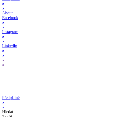
About
Facebook
Instagram
LinkedIn
Předplatné
Hledat
Zavřít