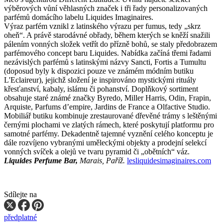
výběrových vůní věhlasných značek i tři řady personalizovaných
parfémů domácího labelu Liquides Imaginaires.
Výraz parfém vznikl z latinského výrazu per fumus, tedy „skrz
oheň“. A právě starodávné obřady, během kterých se kněží snažili
pálením vonných složek vetřít do přízně bohů, se staly předobrazem
parfémového concept baru Liquides. Nabídka začíná třemi řadami
nezávislých parfémů s latinskými názvy Sancti, Fortis a Tumultu
(doposud byly k dispozici pouze ve známém módním butiku
L'Eclaireur), jejichž složení je inspirováno mystickými rituály
křesťanství, kabaly, islámu či pohanství. Doplňkový sortiment
obsahuje staré známé značky Byredo, Miller Harris, Odin, Frapin,
Arquiste, Parfums d’empire, Jardins de France a Olfactive Studio.
Mobiliář butiku kombinuje zrestaurované dřevěné trámy s leštěnými
černými plochami ve zlatých rámech, které poskytují platformu pro
samotné parfémy. Dekadentně tajemné vyznění celého konceptu je
dále rozvíjeno vybranými uměleckými objekty a prodejní selekcí
vonných svíček a olejů ve tvaru pyramid či „obětních“ váz.
Liquides Perfume Bar,
Marais, Paříž.
lesliquidesimaginaires.com
Sdílejte na
předplatné