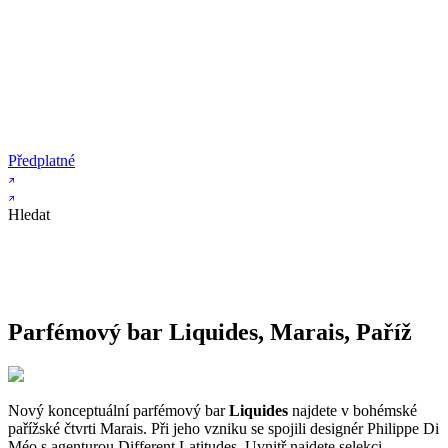
Předplatné
Hledat
Parfémový bar Liquides, Marais, Paříž
Nový konceptuální parfémový bar
Liquides
najdete v bohémské
pařížské čtvrti Marais. Při jeho vzniku se spojili designér Philippe Di
Méo s agenturou Different Latitudes. Uvnitř najdete selekci