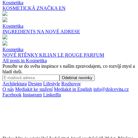
Kosmetika
KOSMETICKÁ ZNAČKA EN
Kosmetika
INGREDIENTS NA NOVÉ ADRESE
Kosmetika
NOVÉ RTĚNKY KILIAN LE ROUGE PARFUM
All posts in Kosmetika
Ponořte se do světa inspirace s naším zpravodajem, co rozvíjí mysl a
hladí duši.
Odebírat novinky
Architektura
Design
Lifestyle
Rozhovor
O nás
Mediakit ke stažení
Mediakit in English
info@dolcevita.cz
Facebook
Instagram
LinkedIn