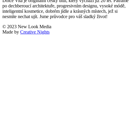
Dolce Vita je originální český titul, který vychází již 20 let. Pátráme
po dechberoucí architektuře, progresivním designu, vysoké módě,
inteligentní kosmetice, dobrém jídle a krásných místech, jež si
nesmíte nechat ujít. Jsme průvodce pro váš sladký život!
© 2023 New Look Media
Made by
Creative Nights