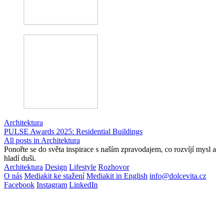
Architektura
PULSE Awards 2025: Residential Buildings
All posts in Architektura
Ponořte se do světa inspirace s naším zpravodajem, co rozvíjí mysl a
hladí duši.
Architektura
Design
Lifestyle
Rozhovor
O nás
Mediakit ke stažení
Mediakit in English
info@dolcevita.cz
Facebook
Instagram
LinkedIn