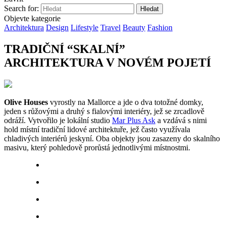
Search for:
Objevte kategorie
Architektura
Design
Lifestyle
Travel
Beauty
Fashion
TRADIČNÍ “SKALNÍ”
ARCHITEKTURA V NOVÉM POJETÍ
Olive Houses
vyrostly na Mallorce a jde o dva totožné domky,
jeden s růžovými a druhý s fialovými interiéry, jež se zrcadlově
odráží. Vytvořilo je lokální studio
Mar Plus Ask
a vzdává s nimi
hold místní tradiční lidové architektuře, jež často využívala
chladivých interiérů jeskyní. Oba objekty jsou zasazeny do skalního
masivu, který pohledově prorůstá jednotlivými místnostmi.