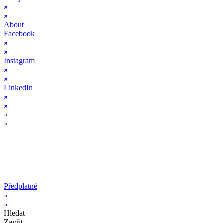
About
Facebook
Instagram
LinkedIn
Předplatné
Hledat
Zavřít