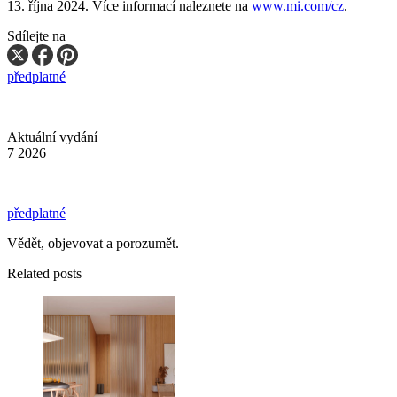
13. října 2024. Více informací naleznete na
www.mi.com/cz
.
Sdílejte na
předplatné
Aktuální vydání
7 2026
předplatné
Vědět, objevovat a porozumět.
Related posts