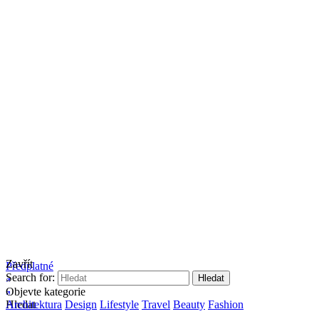
Zavřít
Předplatné
Search for:
Objevte kategorie
Hledat
Architektura
Design
Lifestyle
Travel
Beauty
Fashion