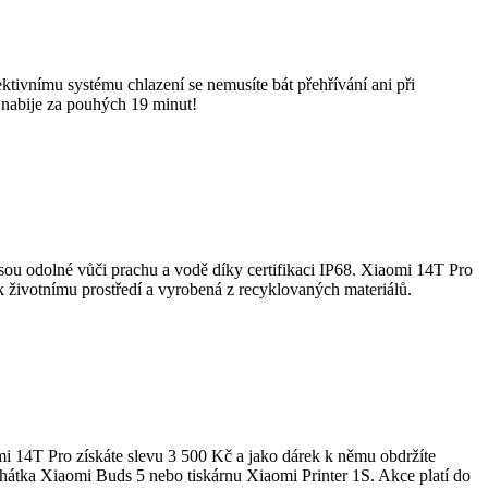
tivnímu systému chlazení se nemusíte bát přehřívání ani při
 nabije za pouhých 19 minut!
ou odolné vůči prachu a vodě díky certifikaci IP68. Xiaomi 14T Pro
 k životnímu prostředí a vyrobená z recyklovaných materiálů.
i 14T Pro získáte slevu 3 500 Kč a jako dárek k němu obdržíte
hátka Xiaomi Buds 5 nebo tiskárnu Xiaomi Printer 1S. Akce platí do