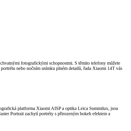
chvatnými fotografickými schopnostmi. S těmito telefony můžete
ím portrétu nebo nočním snímku plném detailů, řada Xiaomi 14T vás
ografická platforma Xiaomi AISP a optika Leica Summilux, jsou
Master Portrait zachytí portréty s přirozeným bokeh efektem a