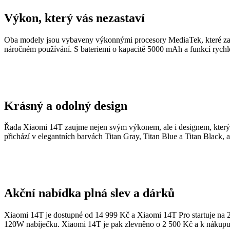
Výkon, který vás nezastaví
Oba modely jsou vybaveny výkonnými procesory MediaTek, které zaruču
náročném používání. S bateriemi o kapacitě 5000 mAh a funkcí rychlé
Krásný a odolný design
Řada Xiaomi 14T zaujme nejen svým výkonem, ale i designem, který s
přichází v elegantních barvách Titan Gray, Titan Blue a Titan Black, 
Akční nabídka plná slev a dárků
Xiaomi 14T je dostupné od 14 999 Kč a Xiaomi 14T Pro startuje na 2
120W nabíječku. Xiaomi 14T je pak zlevněno o 2 500 Kč a k nákupu d