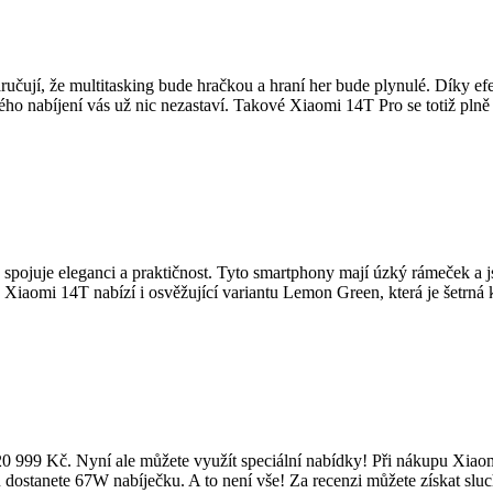
jí, že multitasking bude hračkou a hraní her bude plynulé. Díky efek
ho nabíjení vás už nic nezastaví. Takové Xiaomi 14T Pro se totiž plně
pojuje eleganci a praktičnost. Tyto smartphony mají úzký rámeček a js
a Xiaomi 14T nabízí i osvěžující variantu Lemon Green, která je šetrná
0 999 Kč. Nyní ale můžete využít speciální nabídky! Při nákupu Xiaom
ostanete 67W nabíječku. A to není vše! Za recenzi můžete získat sluc