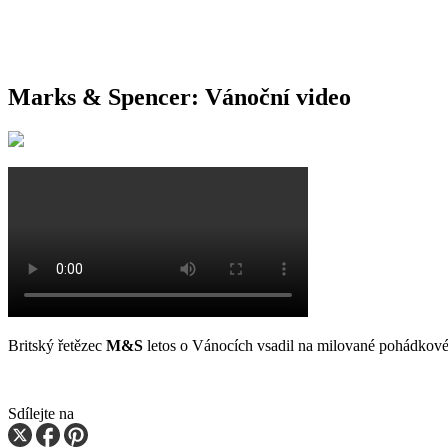
Marks & Spencer: Vánoční video
Britský řetězec
M&S
letos o Vánocích vsadil na milované pohádkov
Sdílejte na