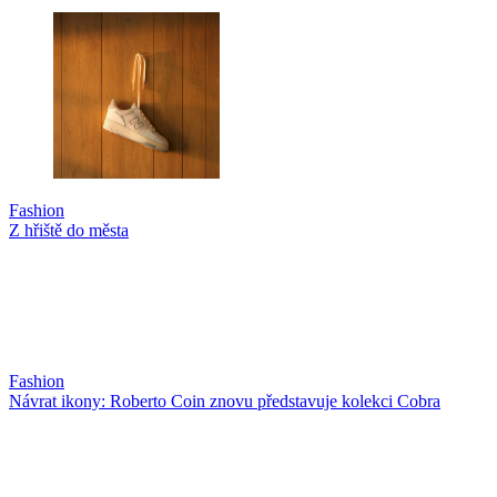
Fashion
Z hřiště do města
Fashion
Návrat ikony: Roberto Coin znovu představuje kolekci Cobra