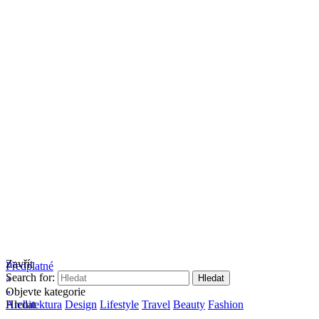
Zavřít
Předplatné
Search for:
Objevte kategorie
Hledat
Architektura
Design
Lifestyle
Travel
Beauty
Fashion