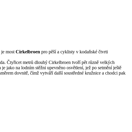
ž je most
Cirkelbroen
pro pěší a cyklisty v kodaňské čtvrti
da. Čtyřicet metrů dlouhý Cirkelbroen tvoří pět různě velkých
je jako na lodním stěžni upevněno osvětlení, jež po setmění ještě
 směrem dovnitř, čímž vytváří další soustředné kružnice a chodci pak