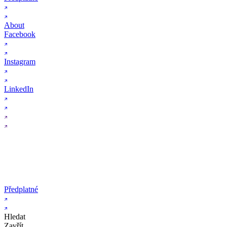
About
Facebook
Instagram
LinkedIn
Předplatné
Hledat
Zavřít