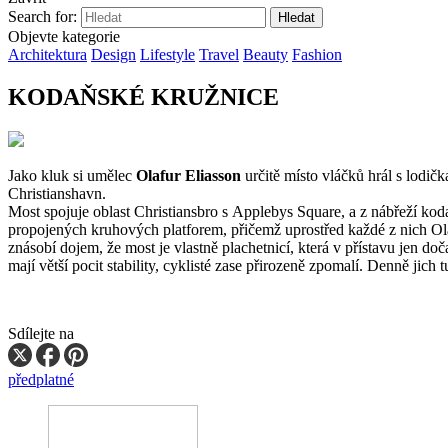
Search for:
Objevte kategorie
Architektura
Design
Lifestyle
Travel
Beauty
Fashion
KODAŇSKÉ KRUŽNICE
Jako kluk si umělec
Olafur Eliasson
určitě místo vláčků hrál s lodičk
Christianshavn.
Most spojuje oblast Christiansbro s Applebys Square, a z nábřeží ko
propojených kruhových platforem, přičemž uprostřed každé z nich Olafu
znásobí dojem, že most je vlastně plachetnicí, která v přístavu jen d
mají větší pocit stability, cyklisté zase přirozeně zpomalí. Denně jich 
Sdílejte na
předplatné