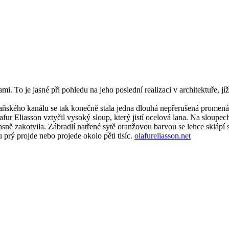
ami. To je jasné při pohledu na jeho poslední realizaci v architektuře, jí
daňského kanálu se tak konečně stala jedna dlouhá nepřerušená promená
r Eliasson vztyčil vysoký sloup, který jistí ocelová lana. Na sloupech 
očasně zakotvila. Zábradlí natřené sytě oranžovou barvou se lehce sklápí
tu prý projde nebo projede okolo pěti tisíc.
olafureliasson.net