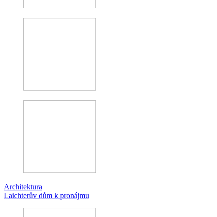
Architektura
Laichterův dům k pronájmu