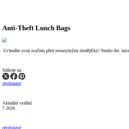
Anti-Theft Lunch Bags
Uchraňte svoji svačinu před nenasytnými zlodějíčky! Studio the. navr
Sdílejte na
předplatné
Aktuální vydání
7 2026
předplatné