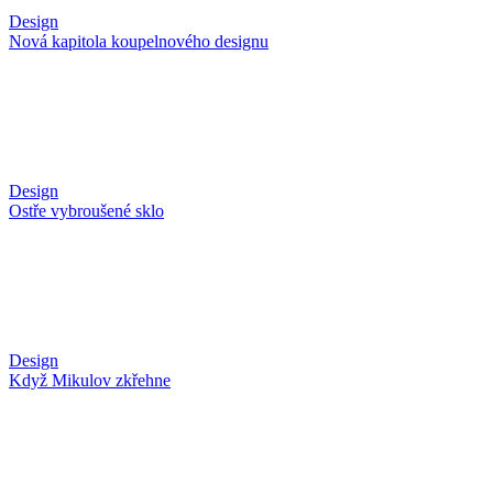
Design
Nová kapitola koupelnového designu
Design
Ostře vybroušené sklo
Design
Když Mikulov zkřehne