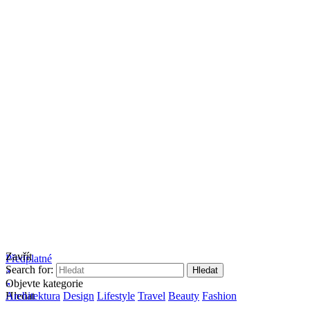
Zavřít
Předplatné
Search for:
Objevte kategorie
Hledat
Architektura
Design
Lifestyle
Travel
Beauty
Fashion