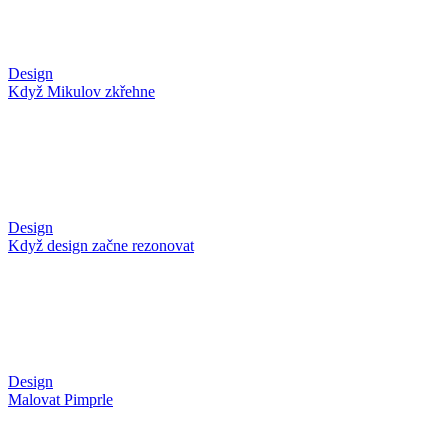
Design
Když Mikulov zkřehne
Design
Když design začne rezonovat
Design
Malovat Pimprle