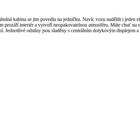
útulná kabina se jim povedla na jedničku. Navíc vozu nadělili i jeden e
m prozáří interiér a vytvoří neopakovatelnou atmosféru. Máte chuť na e
. Jednotlivé odstíny jsou sladěny s centrálním dotykovým displejem a 