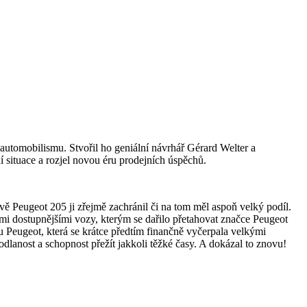
automobilismu. Stvořil ho geniální návrhář Gérard Welter a
í situace a rozjel novou éru prodejních úspěchů.
vě Peugeot 205 ji zřejmě zachránil či na tom měl aspoň velký podíl.
mi dostupnějšími vozy, kterým se dařilo přetahovat značce Peugeot
u Peugeot, která se krátce předtím finančně vyčerpala velkými
dlanost a schopnost přežít jakkoli těžké časy. A dokázal to znovu!