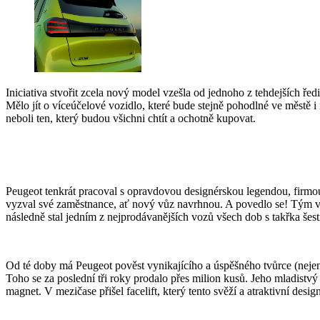
Iniciativa stvořit zcela nový model vzešla od jednoho z tehdejších 
Mělo jít o víceúčelové vozidlo, které bude stejně pohodlné ve měst
neboli ten, který budou všichni chtít a ochotně kupovat.
Peugeot tenkrát pracoval s opravdovou designérskou legendou, firmou 
vyzval své zaměstnance, ať nový vůz navrhnou. A povedlo se! Tým v
následně stal jedním z nejprodávanějších vozů všech dob s takřka šes
Od té doby má Peugeot pověst vynikajícího a úspěšného tvůrce (nejen)
Toho se za poslední tři roky prodalo přes milion kusů. Jeho mladistvý
magnet. V mezičase přišel facelift, který tento svěží a atraktivní des