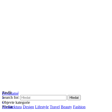
Zavřít
Předplatné
Search for:
Objevte kategorie
Hledat
Architektura
Design
Lifestyle
Travel
Beauty
Fashion