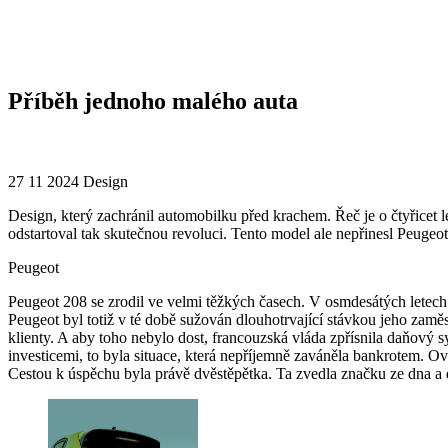
Příběh jednoho malého auta
27 11 2024
Design
Design, který zachránil automobilku před krachem. Řeč je o čtyřicet
odstartoval tak skutečnou revoluci. Tento model ale nepřinesl Peugeot
Peugeot
Peugeot 208 se zrodil ve velmi těžkých časech. V osmdesátých letech m
Peugeot byl totiž v té době sužován dlouhotrvající stávkou jeho zam
klienty. A aby toho nebylo dost, francouzská vláda zpřísnila daňový 
investicemi, to byla situace, která nepříjemně zaváněla bankrotem. O
Cestou k úspěchu byla právě dvěstěpětka. Ta zvedla značku ze dna a 