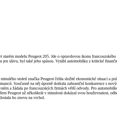
 let starém modelu Peugeot 205. Jde o opravdovou ikonu francouzského 
u jen slávu, byl také jeho spásou. Vytáhl automobilku z kritické finančn
inulého století značka Peugeot čelila složité ekonomické situaci a prá
ěstnanců. Současně na něj úporně dotírala zahraniční konkurence s nový
systém a žádala po francouzských firmách větší odvody. Pro automobilk
všem Peugeot už několikrát v minulosti dokázal svou houževnatost, odho
dostala ho znovu na vrchol.