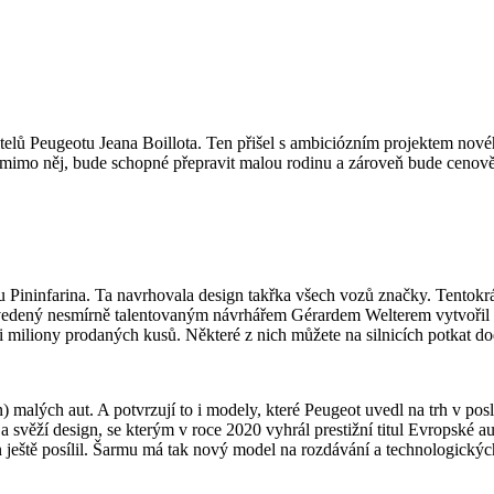
ředitelů Peugeotu Jeana Boillota. Ten přišel s ambiciózním projektem 
ě i mimo něj, bude schopné přepravit malou rodinu a zároveň bude cen
Pininfarina. Ta navrhovala design takřka všech vozů značky. Tentokrát 
edený nesmírně talentovaným návrhářem Gérardem Welterem vytvořil n
ti miliony prodaných kusů. Některé z nich můžete na silnicích potkat d
 malých aut. A potvrzují to i modely, které Peugeot uvedl na trh v po
 a svěží design, se kterým v roce 2020 vyhrál prestižní titul Evropské 
ign ještě posílil. Šarmu má tak nový model na rozdávání a technologický