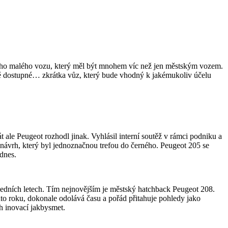
nového malého vozu, který měl být mnohem víc než jen městským vozem.
ově dostupné… zkrátka vůz, který bude vhodný k jakémukoliv účelu
ale Peugeot rozhodl jinak. Vyhlásil interní soutěž v rámci podniku a
ávrh, který byl jednoznačnou trefou do černého. Peugeot 205 se
odnes.
sledních letech. Tím nejnovějším je městský hatchback Peugeot 208.
auto roku, dokonale odolává času a pořád přitahuje pohledy jako
ch inovací jakbysmet.