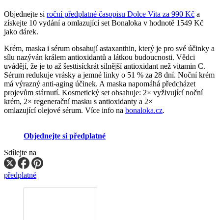
Objednejte si
roční předplatné časopisu Dolce Vita za 990 Kč
a
získejte 10 vydání a omlazující set Bonaloka v hodnotě 1549 Kč
jako dárek.
Krém, maska i sérum obsahují astaxanthin, který je pro své účinky a
sílu nazýván králem antioxidantů a látkou budoucnosti. Vědci
uvádějí, že je to až šesttisíckrát silnější antioxidant než vitamin C.
Sérum redukuje vrásky a jemné linky o 51 % za 28 dní. Noční krém
má výrazný anti-aging účinek. A maska napomáhá předcházet
projevům stárnutí. Kosmetický set obsahuje: 2× vyživující noční
krém, 2× regenerační masku s antioxidanty a 2×
omlazující olejové sérum. Více info na
bonaloka.cz
.
Objednejte si předplatné
Sdílejte na
předplatné