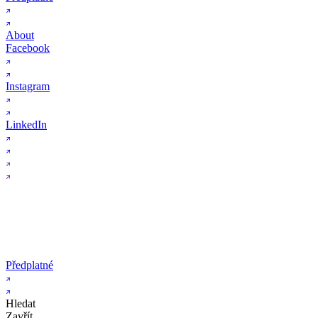
About
Facebook
Instagram
LinkedIn
Předplatné
Hledat
Zavřít