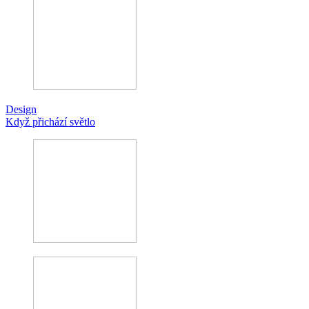
Design
Když přichází světlo