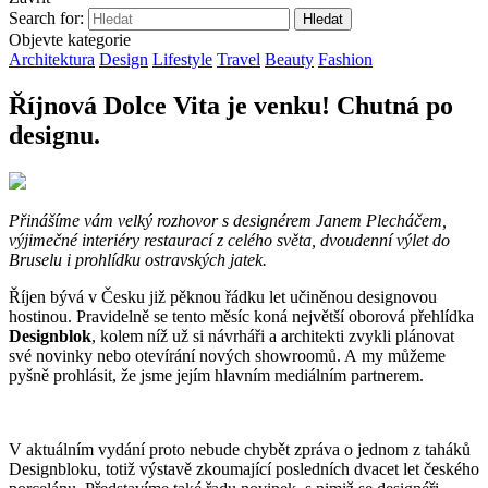
Search for:
Objevte kategorie
Architektura
Design
Lifestyle
Travel
Beauty
Fashion
Říjnová Dolce Vita je venku! Chutná po
designu.
Přinášíme vám velký rozhovor s designérem Janem Plecháčem,
výjimečné interiéry restaurací z celého světa, dvoudenní výlet do
Bruselu i prohlídku ostravských jatek.
Říjen bývá v Česku již pěknou řádku let učiněnou designovou
hostinou. Pravidelně se tento měsíc koná největší oborová přehlídka
Designblok
, kolem níž už si návrháři a architekti zvykli plánovat
své novinky nebo otevírání nových showroomů. A my můžeme
pyšně prohlásit, že jsme jejím hlavním mediálním partnerem.
V aktuálním vydání proto nebude chybět zpráva o jednom z taháků
Designbloku, totiž výstavě zkoumající posledních dvacet let českého