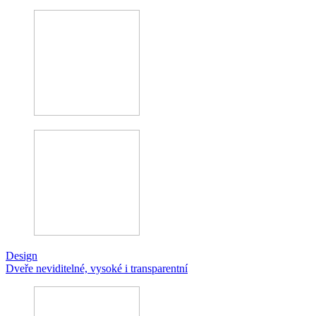
Design
Dveře neviditelné, vysoké i transparentní