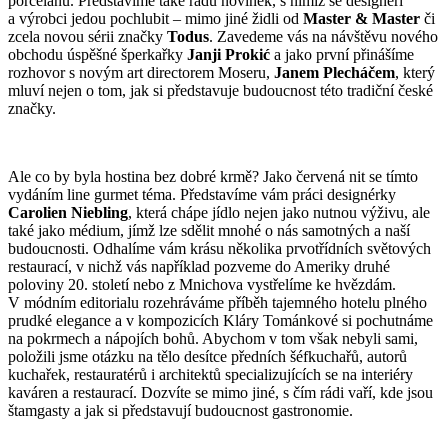
porcelánu. Představíme také řadu novinek, s nimiž se designéři
a výrobci jedou pochlubit – mimo jiné židli od
Master & Master
či
zcela novou sérii značky
Todus
. Zavedeme vás na návštěvu nového
obchodu úspěšné šperkařky
Janji Prokić
a jako první přinášíme
rozhovor s novým art directorem Moseru,
Janem Plecháčem
, který
mluví nejen o tom, jak si představuje budoucnost této tradiční české
značky.
Ale co by byla hostina bez dobré krmě? Jako červená nit se tímto
vydáním line gurmet téma. Představíme vám práci designérky
Carolien Niebling
, která chápe jídlo nejen jako nutnou výživu, ale
také jako médium, jímž lze sdělit mnohé o nás samotných a naší
budoucnosti. Odhalíme vám krásu několika prvotřídních světových
restaurací, v nichž vás například pozveme do Ameriky druhé
poloviny 20. století nebo z Mnichova vystřelíme ke hvězdám.
V módním editorialu rozehráváme příběh tajemného hotelu plného
prudké elegance a v kompozicích Kláry Tománkové si pochutnáme
na pokrmech a nápojích bohů. Abychom v tom však nebyli sami,
položili jsme otázku na tělo desítce předních šéfkuchařů, autorů
kuchařek, restauratérů i architektů specializujících se na interiéry
kaváren a restaurací. Dozvíte se mimo jiné, s čím rádi vaří, kde jsou
štamgasty a jak si představují budoucnost gastronomie.