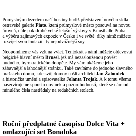
Pomyslným dezertem naší hostiny budiž představení nového sídla
ostravské galerie
Plato
, která průmyslové město posouvá na novou
úroveň, dále pak druhé velké letošní výstavy v Kunsthalle Praha
a výběru zajímavých expozic v Česku i ve světě, díky nimž můžete
rozvíjet svou fantazii i ty nejodvážnější sny.
Neopomineme vás vzít na výlet. Tentokrát s námi můžete objevovat
belgické hlavní město
Brusel
, jež má nezaslouženou pověst
nudného, byrokratického doupěte. My vám ukážeme jeho
zábavnější a lahodnější stránku. Také zavítáme do jednoho slavného
pražského domu, kde svůj domov našli architekt
Jan Žaloudek
a historička umění a spisovatelka
Jolanta Trojak
. A k tomu všemu
naservírujeme spoustu novinek a pozoruhodností, které se nám od
minulého čísla nastřádaly na redakčních stolech.
Roční předplatné časopisu Dolce Vita +
omlazující set Bonaloka