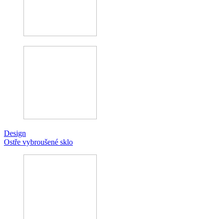
Design
Ostře vybroušené sklo