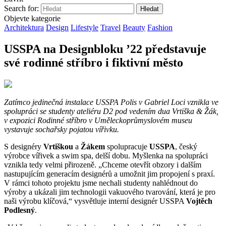
Search for:
Objevte kategorie
Architektura
Design
Lifestyle
Travel
Beauty
Fashion
USSPA na Designbloku ’22 představuje
své rodinné stříbro i fiktivní město
Zatímco jedinečná instalace USSPA Polis v Gabriel Loci vznikla ve
spolupráci se studenty ateliéru D2 pod vedením dua Vrtiška & Žák,
v expozici Rodinné stříbro v Uměleckoprůmyslovém museu
vystavuje sochařsky pojatou vířivku.
S designéry
Vrtiškou
a
Žákem
spolupracuje
USSPA
, český
výrobce vířivek a swim spa, delší dobu. Myšlenka na spolupráci
vznikla tedy velmi přirozeně. „Chceme otevřít obzory i dalším
nastupujícím generacím designérů a umožnit jim propojení s praxí.
V rámci tohoto projektu jsme nechali studenty nahlédnout do
výroby a ukázali jim technologii vakuového tvarování, která je pro
naši výrobu klíčová,“ vysvětluje interní designér USSPA
Vojtěch
Podlesný
.