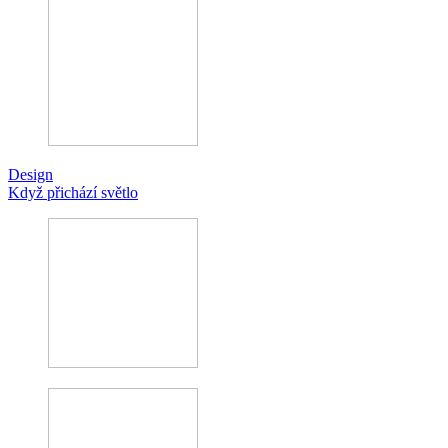
Design
Když přichází světlo