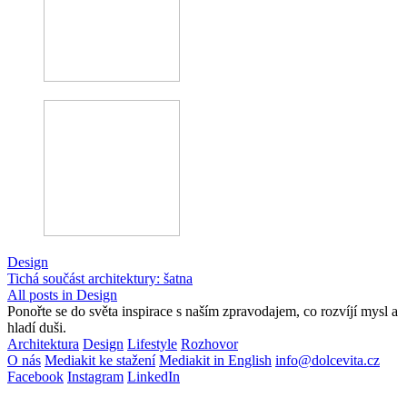
Design
Tichá součást architektury: šatna
All posts in Design
Ponořte se do světa inspirace s naším zpravodajem, co rozvíjí mysl a
hladí duši.
Architektura
Design
Lifestyle
Rozhovor
O nás
Mediakit ke stažení
Mediakit in English
info@dolcevita.cz
Facebook
Instagram
LinkedIn