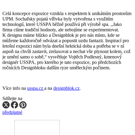
Celá koncepce expozice vznikla s respektem k unikátním prostorům
UPM. Sochařsky pojatá vířivka byly vytvořena s využitím
technologií, které USSPA běžně používá při výrobě spa. ,,Jako
firma ctíme tradiční hodnoty, ale nebojíme se experimentovat.
K designu máme blízko a Designblok je pro nás místo, kde se
můžeme každoročně odvázat a popustit uzdu fantazii. Inspirací pro
letošní expozici nám byla dnešní hektická doba a potřeba se v ní
aspoň na chvíli zastavit, zrelaxovat a nechat vše plynout kolem, což
je umění samo o sobě,“ vysvětluje Vojtěch Podlesný, kmenový́
designér USSPA, pro kterého je tato expozice, po předchozích
ročnících Designbloku dalším ryze uměleckým počinem.
Více info na
usspa.cz
a na
designblok.cz
.
Sdílejte na
předplatné