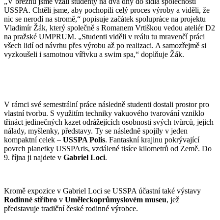
„V březnu jsme vzali studenty na dva dny do sídla společnosti
USSPA. Chtěli jsme, aby pochopili celý proces výroby a viděli, že
nic se nerodí na stromě,“ popisuje začátek spolupráce na projektu
Vladimír Žák, který společně s Romanem Vrtiškou vedou ateliér D2
na pražské UMPRUM. „Studenti viděli v reálu tu mravenčí práci
všech lidí od návrhu přes výrobu až po realizaci. A samozřejmě si
vyzkoušeli i samotnou vířivku a swim spa,“ doplňuje Žák.
V rámci své semestrální práce následně studenti dostali prostor pro
vlastní tvorbu. S využitím techniky vakuového tvarování vzniklo
třináct jedinečných kazet odrážejících osobnosti svých tvůrců, jejich
nálady, myšlenky, představy. Ty se následně spojily v jeden
kompaktní celek –
USSPA Polis
. Fantaskní krajinu pokrývající
povrch planetky USSPAris, vzdálené tisíce kilometrů od Země. Do
9. října ji najdete v
Gabriel Loci
.
Kromě expozice v Gabriel Loci se USSPA účastní také výstavy
Rodinné stříbro
v
Uměleckoprůmyslovém museu
, jež
představuje tradiční české rodinné výrobce.