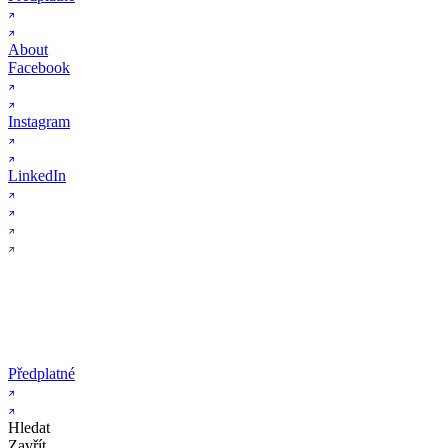
About
Facebook
Instagram
LinkedIn
Předplatné
Hledat
Zavřít