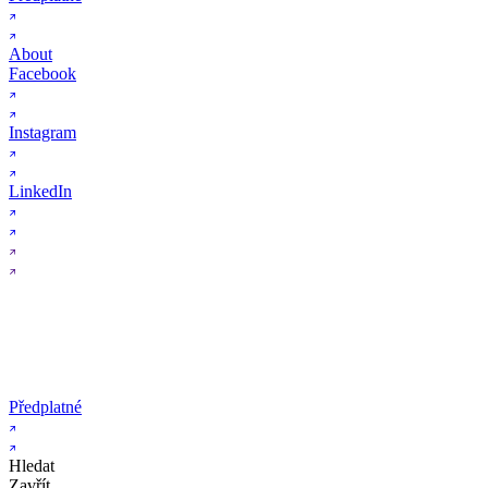
About
Facebook
Instagram
LinkedIn
Předplatné
Hledat
Zavřít