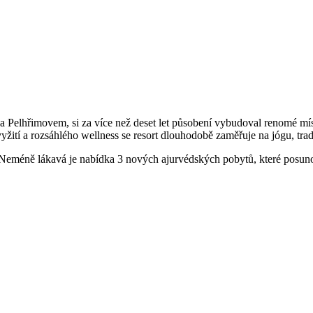
čí a Pelhřimovem, si za více než deset let působení vybudoval renomé m
yžití a rozsáhlého wellness se resort dlouhodobě zaměřuje na jógu, tra
 Neméně lákavá je nabídka 3 nových ajurvédských pobytů, které posuno