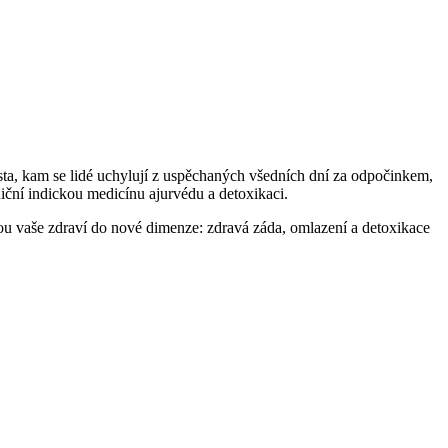
ísta, kam se lidé uchylují z uspěchaných všedních dní za odpočinkem,
diční indickou medicínu ajurvédu a detoxikaci.
u vaše zdraví do nové dimenze: zdravá záda, omlazení a detoxikace