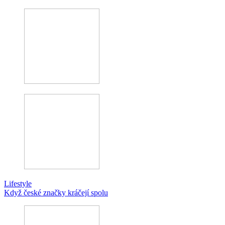
Lifestyle
Když české značky kráčejí spolu