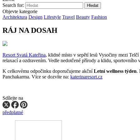
Search for:
Objevte kategorie
Architektura
Design
Lifestyle
Travel
Beauty
Fashion
RÁJ NA DOSAH
Resort Svatá Kateřina
, klidné místo v sepětí lesů Vysočiny mezi Tel
relaxací a ozdravením. Vedle nedotčené přírody a klidu, sportovního v
K celkovému odpočinku doporučujeme akční
Letní wellness týden
.
Panchakarma. Více se dozvíte na:
katerinaresort.cz
Sdílejte na
předplatné