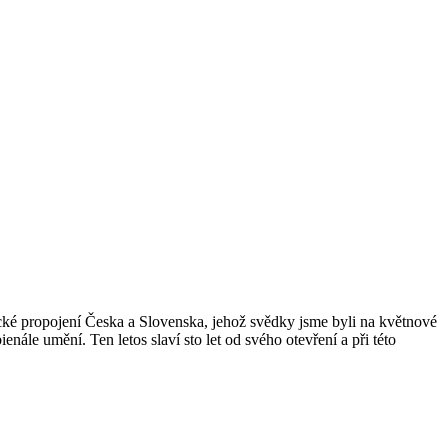
ické propojení Česka a Slovenska, jehož svědky jsme byli na květnové
ále umění. Ten letos slaví sto let od svého otevření a při této