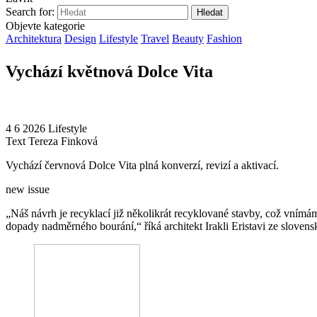
Search for:
Objevte kategorie
Architektura
Design
Lifestyle
Travel
Beauty
Fashion
Vychází květnová Dolce Vita
4 6 2026
Lifestyle
Text
Tereza Finková
Vychází červnová Dolce Vita plná konverzí, revizí a aktivací.
new issue
„Náš návrh je recyklací již několikrát recyklované stavby, což vnímá
dopady nadměrného bourání,“ říká architekt Irakli Eristavi ze sloven