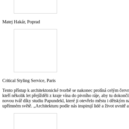
Matej Hakár, Poprad
Critical Styling Service, Paris
Tento přístup k architektonické tvorbě se nakonec prolíná celým če
kteří několik let přejížděli z kraje vína do pivního ráje, aby tu dok
novou tvář díky studiu Papundekl, které ji otevřelo městu i dětským 
upřímném světě. „Architekturu podle nás inspirují lidé a život uvnitř a