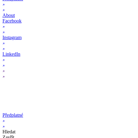
About
Facebook
Instagram
LinkedIn
Předplatné
Hledat
Zavřít