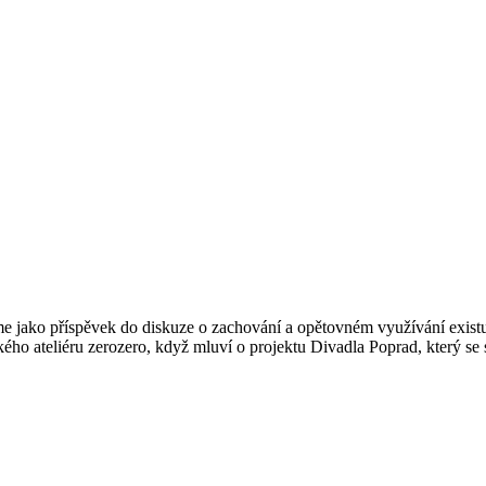
me jako příspěvek do diskuze o zachování a opětovném využívání existu
ského ateliéru zerozero, když mluví o projektu Divadla Poprad, který 