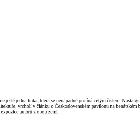
e ještě jedna linka, která se nenápadně prolíná celým číslem. Nostalg
tektuře, vrcholí v článku o Československém pavilonu na benátském bien
a expozice autorů z obou zemí.