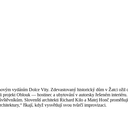
rvnovým vydáním Dolce Vity. Zdevastovaný historický dům v Žatci ožil
ončili projekt Oblouk — hostinec a ubytování v autorsky řešeném interi
návštěvníkům. Slovenští architekti Richard Kilo a Matej Honč proměňují 
rchitektury,“ říkají, když vysvětlují svou tvůrčí improvizaci.