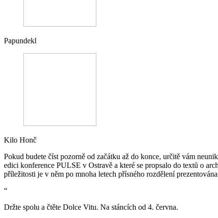
Papundekl
Kilo Honč
Pokud budete číst pozorně od začátku až do konce, určitě vám neunikn
edici konference PULSE v Ostravě a které se propsalo do textů o archi
příležitosti je v něm po mnoha letech přísného rozdělení prezentován
“
Držte spolu a čtěte Dolce Vitu. Na stáncích od 4. června.