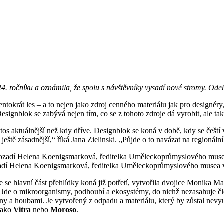
y 24. ročníku a oznámila, že spolu s návštěvníky vysadí nové stromy. 
ž tentokrát les – a to nejen jako zdroj cenného materiálu jak pro designé
Designblok se zabývá nejen tím, co se z tohoto zdroje dá vyrobit, ale ta
etos aktuálnější než kdy dříve. Designblok se koná v době, kdy se čeští
ještě zásadnější,“ říká Jana Zielinski. „Půjde o to navázat na regionáln
ozadí Helena Koenigsmarková, ředitelka Uměleckoprůmyslového musea 
de se hlavní část přehlídky koná již potřetí, vytvořila dvojice Monika 
es. Jde o mikroorganismy, podhoubí a ekosystémy, do nichž nezasahuje čl
meny a houbami. Je vytvořený z odpadu a materiálu, který by zůstal nevy
 jako
Vitra
nebo
Moroso
.