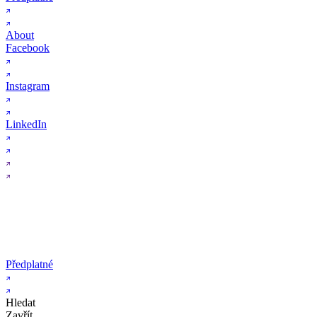
About
Facebook
Instagram
LinkedIn
Předplatné
Hledat
Zavřít