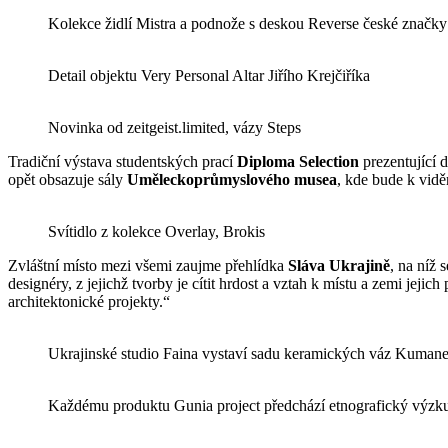
Kolekce židlí Mistra a podnože s deskou Reverse české značk
Detail objektu Very Personal Altar Jiřího Krejčiříka
Novinka od zeitgeist.limited, vázy Steps
Tradiční výstava studentských prací
Diploma Selection
prezentující d
opět obsazuje sály
Uměleckoprůmyslového musea
, kde bude k vidě
Svítidlo z kolekce Overlay, Brokis
Zvláštní místo mezi všemi zaujme přehlídka
Sláva Ukrajině
, na níž 
designéry, z jejichž tvorby je cítit hrdost a vztah k místu a zemi jej
architektonické projekty.“
Ukrajinské studio Faina vystaví sadu keramických váz Kuman
Každému produktu Gunia project předchází etnografický výz