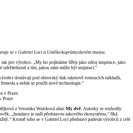
Odehraje se v Gabriel Loci a Uměleckoprůmyslovém museu.
ry, tak pro výrobce. „My ho pojímáme šířeji jako zdroj inspirace, jako
ké udržitelností a tím, jakou nám může být inspirací.“
 výrobci dostávají pod obrovský tlak raketově rostoucích nákladů,
í řemesla a nebát se použít nové technologie.“
v Praze
Matějková a Veronika Watzková alias
My dvě
. Autorky se rozhodly
ověk. „Instalace je naší představou takového ekosystému,“ říká
užitý.“ Kromě toho se v Gabriel Loci představí padesát výrobců z celé