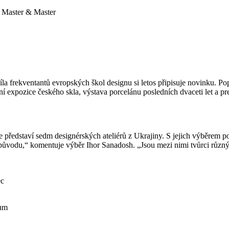
y Master & Master
íla frekventantů evropských škol designu si letos připisuje novinku. Popr
ní expozice českého skla, výstava porcelánu posledních dvaceti let a p
se představí sedm designérských ateliérů z Ukrajiny. S jejich výběrem
ich původu,“ komentuje výběr Ihor Sanadosh. „Jsou mezi nimi tvůrci různý
ec
kum