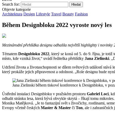
Search for:
Objevte kategorie
Architektura
Design
Lifestyle
Travel
Beauty
Fashion
Během Designbloku 2022 vyroste nový les
Mezinárodní přehlídka designu odhalila největší highlighty i novink
Tématem
Designbloku 2022
, který se koná od 5. do 9. října, je toti
místo, kde vzniká život,“ uvádí ředitelka přehlídky
Jana Zielinski
. „
Udržení života a životaschopnosti se dílem světových událostí stává l
který prokáže jejich připravenost a odolnost. „Role designu bude nyní 
Jana Zielinski během tiskové konference k Designbloku, v p
Ústřední instalaci Designbloku v pražském prostoru
Gabriel Loci
, k
odhalit stránku lesa, která bývá obvykle skrytá – říkají tomu mikrol
Monika Matějková. „Je to fantazijní svět s živočichy, rostlinami, se
Evropy včetně českých
Master & Master
či
Ton
, ale i zahraničních