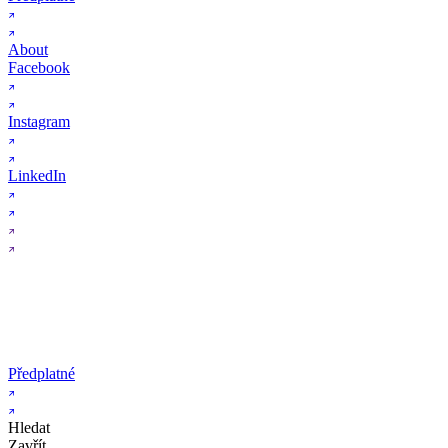
About
Facebook
Instagram
LinkedIn
Předplatné
Hledat
Zavřít