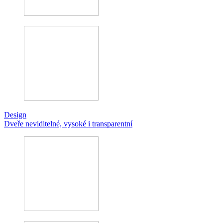
Design
Dveře neviditelné, vysoké i transparentní