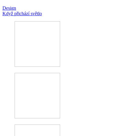
Design
Když přichází světlo