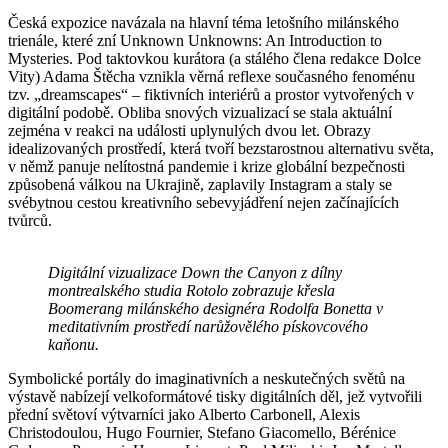
Česká expozice navázala na hlavní téma letošního milánského
trienále, které zní Unknown Unknowns: An Introduction to
Mysteries. Pod taktovkou kurátora (a stálého člena redakce Dolce
Vity) Adama Štěcha vznikla věrná reflexe současného fenoménu
tzv. „dreamscapes“ – fiktivních interiérů a prostor vytvořených v
digitální podobě. Obliba snových vizualizací se stala aktuální
zejména v reakci na události uplynulých dvou let. Obrazy
idealizovaných prostředí, která tvoří bezstarostnou alternativu světa,
v němž panuje nelítostná pandemie i krize globální bezpečnosti
způsobená válkou na Ukrajině, zaplavily Instagram a staly se
svébytnou cestou kreativního sebevyjádření nejen začínajících
tvůrců.
Digitální vizualizace Down the Canyon z dílny
montrealského studia Rotolo zobrazuje křesla
Boomerang milánského designéra Rodolfa Bonetta v
meditativním prostředí narůžovělého pískovcového
kaňonu.
Symbolické portály do imaginativních a neskutečných světů na
výstavě nabízejí velkoformátové tisky digitálních děl, jež vytvořili
přední světoví výtvarníci jako Alberto Carbonell, Alexis
Christodoulou, Hugo Fournier, Stefano Giacomello, Bérénice