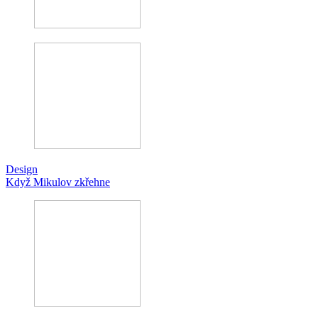
Design
Když Mikulov zkřehne