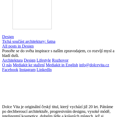
Design
Tichá součást architektury: šatna
All posts in Design
Ponořte se do světa inspirace s naším zpravodajem, co rozvíjí mysl a
hladí duši.
Architektura
Design
Lifestyle
Rozhovor
O nás
Mediakit ke stažení
Mediakit in English
info@dolcevita.cz
Facebook
Instagram
LinkedIn
Dolce Vita je originální český titul, který vychází již 20 let. Pátráme
po dechberoucí architektuře, progresivním designu, vysoké módě,
inteligentní kosmetice, dobrém jídle a krásných místech, jež si