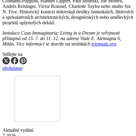
Golmann-Pupponi, Hannes Lippert, Paul Milinski, Joe Mortell,
Andrés Reisinger, Victor Roussel, Charlotte Taylor nebo studio Six
N. Five. Historický kontext dokreslují desítky fantaskních, fiktivních
a spekulativních architektonických, designérských nebo uměleckých
projektů uplynulých dekád.
Instalace Casa Immaginaria: Living in a Dream je veřejnosti
přístupná od 15. 7. do 11. 12. na adrese Viale E. Alemagna 6,
Milán. Více informací se dozvíte na stránkách
triennale.org
.
Sdílejte na
předplatné
Aktuální vydání
7 2026