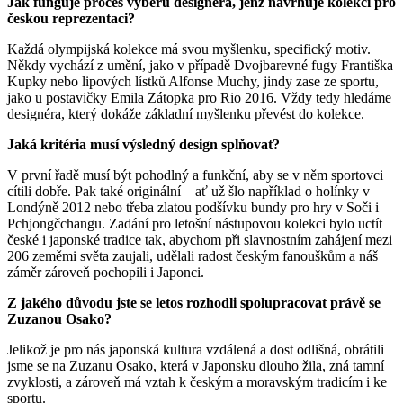
Jak funguje proces výběru designéra, jenž navrhuje kolekci pro
českou reprezentaci?
Každá olympijská kolekce má svou myšlenku, specifický motiv.
Někdy vychází z umění, jako v případě Dvojbarevné fugy Františka
Kupky nebo lipových lístků Alfonse Muchy, jindy zase ze sportu,
jako u postavičky Emila Zátopka pro Rio 2016. Vždy tedy hledáme
designéra, který dokáže základní myšlenku převést do kolekce.
Jaká kritéria musí výsledný design splňovat?
V první řadě musí být pohodlný a funkční, aby se v něm sportovci
cítili dobře. Pak také originální – ať už šlo například o holínky v
Londýně 2012 nebo třeba zlatou podšívku bundy pro hry v Soči i
Pchjongčchangu. Zadání pro letošní nástupovou kolekci bylo uctít
české i japonské tradice tak, abychom při slavnostním zahájení mezi
206 zeměmi světa zaujali, udělali radost českým fanouškům a náš
záměr zároveň pochopili i Japonci.
Z jakého důvodu jste se letos rozhodli spolupracovat právě se
Zuzanou Osako?
Jelikož je pro nás japonská kultura vzdálená a dost odlišná, obrátili
jsme se na Zuzanu Osako, která v Japonsku dlouho žila, zná tamní
zvyklosti, a zároveň má vztah k českým a moravským tradicím i ke
sportu.