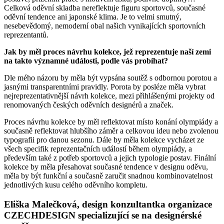
Celková oděvní skladba nereflektuje figuru sportovců, současné
oděvní tendence ani japonské klima. Je to velmi smutný,
nesebevědomý, nemoderní obal našich vynikajících sportovních
reprezentantů.
Jak by měl proces návrhu kolekce, jež reprezentuje naší zemi
na takto významné události, podle vás probíhat?
Dle mého názoru by měla být vypsána soutěž s odbornou porotou a
jasnými transparentními pravidly. Porota by posléze měla vybrat
nejreprezentativnější návrh kolekce, mezi přihlášenými projekty od
renomovaných českých oděvních designérů a značek.
Proces návrhu kolekce by měl reflektovat místo konání olympiády a
současně reflektovat hlubšího záměr a celkovou ideu nebo zvolenou
typografii pro danou sezonu. Dále by měla kolekce vycházet ze
všech specifik reprezentačních událostí během olympiády, a
především také z potřeb sportovců a jejich typologie postav. Finální
kolekce by měla přesahovat současné tendence v designu oděvu,
měla by být funkční a současně zaručit snadnou kombinovatelnost
jednotlivých kusu celého oděvního kompletu.
Eliška Malečková, design konzultantka organizace
CZECHDESIGN specializující se na designérské