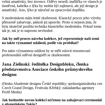
velmi amatérsky, bez invence. Oděvy nesedí, mašlička ve vlasech je
úsměvná, kabelka z lýka by mohla být zajímavá, ale její design je
amatérský. Ano, lýko je náročné na zpracování doplňku.
S modrotiskem mám letité zkušenosti. Klasický proces jeho výroby
přirozeně zabarvuje, jakkoli jej upravíte. Proto si nejsem jista, že
byla skutečně použita technika klasického modrotisku. Pokud tomu
tak je, tak je to naprosto nevhodné.
Jak by měl proces návrhu kolekce, jež reprezentuje naší zemi
na takto významné události, podle vás probíhat?
Pro takto významnou událost by se měli oslovit renomovaní
profesionální oděvní designéři se zkušenostmi.
Jana Zielinski
: ředitelka Designbloku, členka
představenstva Asociace českého průmyslového
designu
(členka Akademie designu České republiky; spoluorganizátorka cen
Czech Grand Design, Festivalu Křehký; zakladatelka agentury
Profil Media)
Jak hodnotíte novou kolekci určenou na zahajovací ceremoniál
v olympijském Tokiu?