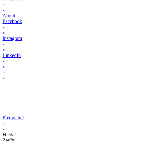
About
Facebook
Instagram
LinkedIn
Předplatné
Hledat
Zavřít