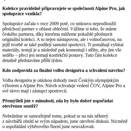
Kolekce pravidelně připravujete se společností Alpine Pro, jak
spolupráce vznikla?
Spolupráce začala v roce 2009 poté, co smlouvu neprodloužil
předchozí partner v oblasti oblečení. Vážíme si toho, že máme
českého partnera, díky kterému můžeme pokaždé představit
originální kolekci. A to nejen nástupovou, ale i volnočasovou, na
jejíž tvorbě se také podílejí samotní sportovci. Ti pomáhají vybírat
materiály, testují je a následně pak komentují i střihy, aby jim vše
sedělo – přeci jen nemají konfekční postavy. Tuto část kolekce
detailně představíme příští týden.
Kdo zodpovídá za finální volbu designéra a schválení návrhu?
Volba designéra je otázkou dohody mezi Českým olympijským
výborem a Alpine Pro. Návrh schvaluje vedení ČOV, Alpine Pro a
své slovo mají i zástupci sportovců.
Přemýšleli jste v minulosti, zda by bylo dobré uspořádat
otevřenou soutěž?
Nebráníme se samozřejmě tomu, pokud se na nás některý
z návrhářů obrátí se svým nápadem, jsme otevření diskusi. Nicméně
o uspořádání výběrového řízení jsme neuvažovali.