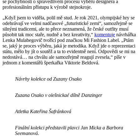
se pochybnosti o spravedlivém procesu výběru designéra a
profesionálním přístupu k výrobě stejnokroje.
„Když jsem to viděla, polil mě stud. Je rok 2021, olympijské hry se
odehrávají ve velmi nadčasové „futuristické zemi“, samozřejmě se
silnými tradicemi, ale to přece neznamená, že české outfity musí
působit tak moc staře, nudně a bez kreativity,“
komentuje
návrhářka
Lenka Mulabegovič tvořící pod značkou Mi Fashion Label. „Ptám
se, jaký je proces výběru, jaká je metodika. Když jde o reprezentaci
státu, mělo by jít o soutěž a ta to evidentně není. Odpovědi se mi na
nedostává… na chválu ale samozřejmě reagují zvesela,“ píše v
jednom z komentářů šperkařka Viktorie Beldová.
Návrhy kolekce od Zuzany Osako
Zuzana Osako v olešnickaé dílně Danzinger
Atletka Kateřina Šafránková
Finální kolekci představili plavci Jan Micka a Barbora
Seemanová
.