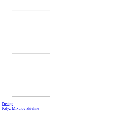
Design
Když Mikulov zkřehne