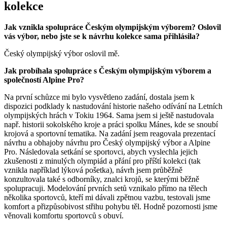
kolekce
Jak vznikla spolupráce Českým olympijským výborem? Oslovil
vás výbor, nebo jste se k návrhu kolekce sama přihlásila?
Český olympijský výbor oslovil mě.
Jak probíhala spolupráce s Českým olympijským výborem a
společností Alpine Pro?
Na první schůzce mi bylo vysvětleno zadání, dostala jsem k
dispozici podklady k nastudování historie našeho odívání na Letních
olympijských hrách v Tokiu 1964. Sama jsem si ještě nastudovala
např. historii sokolského kroje a práci spolku Mánes, kde se snoubí
krojová a sportovní tematika. Na zadání jsem reagovala prezentací
návrhu a obhajoby návrhu pro Český olympijský výbor a Alpine
Pro. Následovala setkání se sportovci, abych vyslechla jejich
zkušenosti z minulých olympiád a přání pro příští kolekci (tak
vznikla například lýková pošetka), návrh jsem průběžně
konzultovala také s odborníky, znalci krojů, se kterými běžně
spolupracuji. Modelování prvních setů vznikalo přímo na tělech
několika sportovců, kteří mi dávali zpětnou vazbu, testovali jsme
komfort a přizpůsobivost střihu pohybu těl. Hodně pozornosti jsme
věnovali komfortu sportovců s obuví.