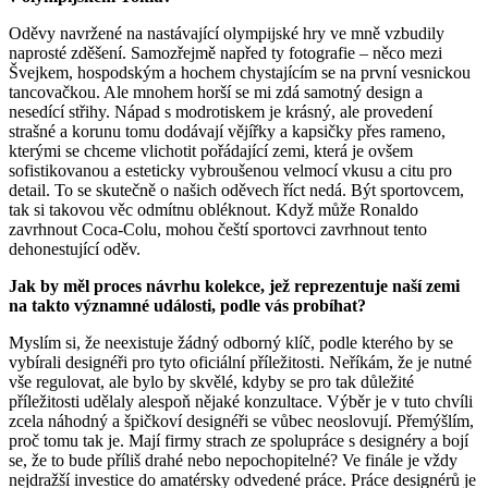
Oděvy navržené na nastávající olympijské hry ve mně vzbudily
naprosté zděšení. Samozřejmě napřed ty fotografie – něco mezi
Švejkem, hospodským a hochem chystajícím se na první vesnickou
tancovačkou. Ale mnohem horší se mi zdá samotný design a
nesedící střihy. Nápad s modrotiskem je krásný, ale provedení
strašné a korunu tomu dodávají vějířky a kapsičky přes rameno,
kterými se chceme vlichotit pořádající zemi, která je ovšem
sofistikovanou a esteticky vybroušenou velmocí vkusu a citu pro
detail. To se skutečně o našich oděvech říct nedá. Být sportovcem,
tak si takovou věc odmítnu obléknout. Když může Ronaldo
zavrhnout Coca-Colu, mohou čeští sportovci zavrhnout tento
dehonestující oděv.
Jak by měl proces návrhu kolekce, jež reprezentuje naší zemi
na takto významné události, podle vás probíhat?
Myslím si, že neexistuje žádný odborný klíč, podle kterého by se
vybírali designéři pro tyto oficiální příležitosti. Neříkám, že je nutné
vše regulovat, ale bylo by skvělé, kdyby se pro tak důležité
příležitosti udělaly alespoň nějaké konzultace. Výběr je v tuto chvíli
zcela náhodný a špičkoví designéři se vůbec neoslovují. Přemýšlím,
proč tomu tak je. Mají firmy strach ze spolupráce s designéry a bojí
se, že to bude příliš drahé nebo nepochopitelné? Ve finále je vždy
nejdražší investice do amatérsky odvedené práce. Práce designérů je