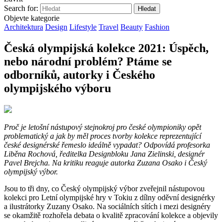
Search for:
Objevte kategorie
Architektura
Design
Lifestyle
Travel
Beauty
Fashion
Česká olympijská kolekce 2021: Úspěch,
nebo národní problém? Ptáme se
odborníků, autorky i Českého
olympijského výboru
Proč je letošní nástupový stejnokroj pro české olympioniky opět
problematický a jak by měl proces tvorby kolekce reprezentující
české designérské řemeslo ideálně vypadat? Odpovídá profesorka
Liběna Rochová, ředitelka Designbloku Jana Zielinski, designér
Pavel Brejcha. Na kritiku reaguje autorka Zuzana Osako i Český
olympijský výbor.
Jsou to tři dny, co Český olympijský výbor zveřejnil nástupovou
kolekci pro Letní olympijské hry v Tokiu z dílny oděvní designérky
a ilustrátorky Zuzany Osako. Na sociálních sítích i mezi designéry
se okamžitě rozhořela debata o kvalitě zpracování kolekce a objevily