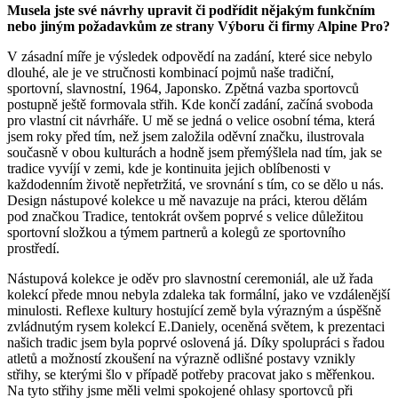
Musela jste své návrhy upravit či podřídit nějakým funkčním
nebo jiným požadavkům ze strany Výboru či firmy Alpine Pro?
V zásadní míře je výsledek odpovědí na zadání, které sice nebylo
dlouhé, ale je ve stručnosti kombinací pojmů naše tradiční,
sportovní, slavnostní, 1964, Japonsko. Zpětná vazba sportovců
postupně ještě formovala střih. Kde končí zadání, začíná svoboda
pro vlastní cit návrháře. U mě se jedná o velice osobní téma, která
jsem roky před tím, než jsem založila oděvní značku, ilustrovala
současně v obou kulturách a hodně jsem přemýšlela nad tím, jak se
tradice vyvíjí v zemi, kde je kontinuita jejich oblíbenosti v
každodenním životě nepřetržitá, ve srovnání s tím, co se dělo u nás.
Design nástupové kolekce u mě navazuje na práci, kterou dělám
pod značkou Tradice, tentokrát ovšem poprvé s velice důležitou
sportovní složkou a týmem partnerů a kolegů ze sportovního
prostředí.
Nástupová kolekce je oděv pro slavnostní ceremoniál, ale už řada
kolekcí přede mnou nebyla zdaleka tak formální, jako ve vzdálenější
minulosti. Reflexe kultury hostující země byla výrazným a úspěšně
zvládnutým rysem kolekcí E.Daniely, oceněná světem, k prezentaci
našich tradic jsem byla poprvé oslovená já. Díky spolupráci s řadou
atletů a možností zkoušení na výrazně odlišné postavy vznikly
střihy, se kterými šlo v případě potřeby pracovat jako s měřenkou.
Na tyto střihy jsme měli velmi spokojené ohlasy sportovců při