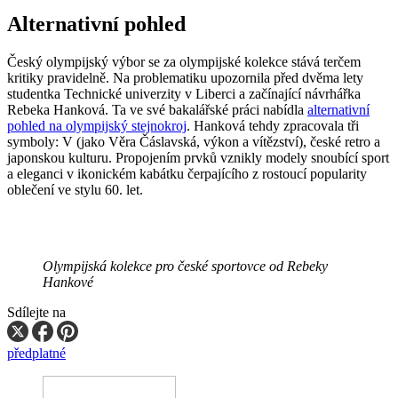
Alternativní pohled
Český olympijský výbor se za olympijské kolekce stává terčem
kritiky pravidelně. Na problematiku upozornila před dvěma lety
studentka Technické univerzity v Liberci a začínající návrhářka
Rebeka Hanková. Ta ve své bakalářské práci nabídla
alternativní
pohled na olympijský stejnokroj
. Hanková tehdy zpracovala tři
symboly: V (jako Věra Čáslavská, výkon a vítězství), české retro a
japonskou kulturu. Propojením prvků vznikly modely snoubící sport
a eleganci v ikonickém kabátku čerpajícího z rostoucí popularity
oblečení ve stylu 60. let.
Olympijská kolekce pro české sportovce od Rebeky
Hankové
Sdílejte na
předplatné