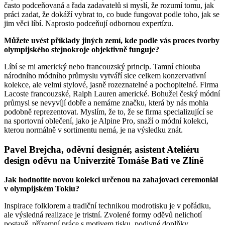
často podceňovaná a řada zadavatelů si myslí, že rozumí tomu, jak
práci zadat, že dokáží vybrat to, co bude fungovat podle toho, jak se
jim věci líbí. Naprosto podceňují odbornou expertízu.
Můžete uvést příklady jiných zemí, kde podle vás proces tvorby
olympijského stejnokroje objektivně funguje?
Líbí se mi americký nebo francouzský princip. Tamní chlouba
národního módního průmyslu vytváří sice celkem konzervativní
kolekce, ale velmi stylové, jasně rozeznatelné a pochopitelné. Firma
Lacoste francouzské, Ralph Lauren americké. Bohužel český módní
průmysl se nevyvíjí dobře a nemáme značku, která by nás mohla
podobně reprezentovat. Myslím, že to, že se firma specializující se
na sportovní oblečení, jako je Alpine Pro, snaží o módní kolekci,
kterou normálně v sortimentu nemá, je na výsledku znát.
Pavel Brejcha, oděvní designér, asistent Ateliéru
design oděvu na Univerzitě Tomáše Bati ve Zlíně
Jak hodnotíte novou kolekci určenou na zahajovací ceremoniál
v olympijském Tokiu?
Inspirace folklorem a tradiční technikou modrotisku je v pořádku,
ale výsledná realizace je tristní. Zvolené formy oděvů nelichotí
postavě, přízemní práce s motivem tisku, podivné doplňky…