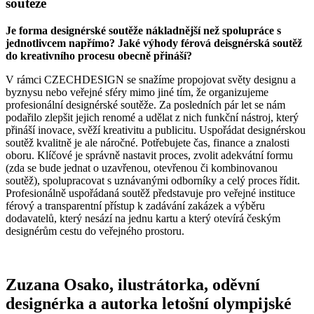
soutěže
Je forma designérské soutěže nákladnější než spolupráce s
jednotlivcem napřímo? Jaké výhody férová deisgnérská soutěž
do kreativního procesu obecně přináší?
V rámci CZECHDESIGN se snažíme propojovat světy designu a
byznysu nebo veřejné sféry mimo jiné tím, že organizujeme
profesionální designérské soutěže. Za posledních pár let se nám
podařilo zlepšit jejich renomé a udělat z nich funkční nástroj, který
přináší inovace, svěží kreativitu a publicitu. Uspořádat designérskou
soutěž kvalitně je ale náročné. Potřebujete čas, finance a znalosti
oboru. Klíčové je správně nastavit proces, zvolit adekvátní formu
(zda se bude jednat o uzavřenou, otevřenou či kombinovanou
soutěž), spolupracovat s uznávanými odborníky a celý proces řídit.
Profesionálně uspořádaná soutěž představuje pro veřejné instituce
férový a transparentní přístup k zadávání zakázek a výběru
dodavatelů, který nesází na jednu kartu a který otevírá českým
designérům cestu do veřejného prostoru.
Zuzana Osako, ilustrátorka, oděvní
designérka a autorka letošní olympijské