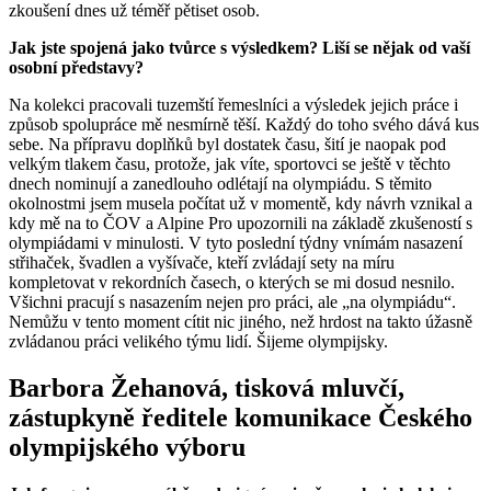
zkoušení dnes už téměř pětiset osob.
Jak jste spojená jako tvůrce s výsledkem? Liší se nějak od vaší
osobní představy?
Na kolekci pracovali tuzemští řemeslníci a výsledek jejich práce i
způsob spolupráce mě nesmírně těší. Každý do toho svého dává kus
sebe. Na přípravu doplňků byl dostatek času, šití je naopak pod
velkým tlakem času, protože, jak víte, sportovci se ještě v těchto
dnech nominují a zanedlouho odlétají na olympiádu. S těmito
okolnostmi jsem musela počítat už v momentě, kdy návrh vznikal a
kdy mě na to ČOV a Alpine Pro upozornili na základě zkušeností s
olympiádami v minulosti. V tyto poslední týdny vnímám nasazení
střihaček, švadlen a vyšívače, kteří zvládají sety na míru
kompletovat v rekordních časech, o kterých se mi dosud nesnilo.
Všichni pracují s nasazením nejen pro práci, ale „na olympiádu“.
Nemůžu v tento moment cítit nic jiného, než hrdost na takto úžasně
zvládanou práci velikého týmu lidí. Šijeme olympijsky.
Barbora Žehanová, tisková mluvčí,
zástupkyně ředitele komunikace Českého
olympijského výboru