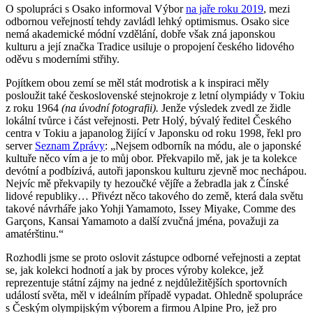
O spolupráci s Osako informoval Výbor
na jaře roku 2019
, mezi
odbornou veřejností tehdy zavládl lehký optimismus. Osako sice
nemá akademické módní vzdělání, dobře však zná japonskou
kulturu a její značka Tradice usiluje o propojení českého lidového
oděvu s moderními střihy.
Pojítkem obou zemí se měl stát modrotisk a k inspiraci měly
posloužit také československé stejnokroje z letní olympiády v Tokiu
z roku 1964
(na úvodní fotografii).
Jenže výsledek zvedl ze židle
lokální tvůrce i část veřejnosti. Petr Holý, bývalý ředitel Českého
centra v Tokiu a japanolog žijící v Japonsku od roku 1998, řekl pro
server
Seznam Zprávy
: „Nejsem odborník na módu, ale o japonské
kultuře něco vím a je to můj obor. Překvapilo mě, jak je ta kolekce
devótní a podbízivá, autoři japonskou kulturu zjevně moc nechápou.
Nejvíc mě překvapily ty hezoučké vějíře a žebradla jak z Čínské
lidové republiky… Přivézt něco takového do země, která dala světu
takové návrháře jako Yohji Yamamoto, Issey Miyake, Comme des
Garçons, Kansai Yamamoto a další zvučná jména, považuji za
amatérštinu.“
Rozhodli jsme se proto oslovit zástupce odborné veřejnosti a zeptat
se, jak kolekci hodnotí a jak by proces výroby kolekce, jež
reprezentuje státní zájmy na jedné z nejdůležitějších sportovních
událostí světa, měl v ideálním případě vypadat. Ohledně spolupráce
s Českým olympijským výborem a firmou Alpine Pro, jež pro