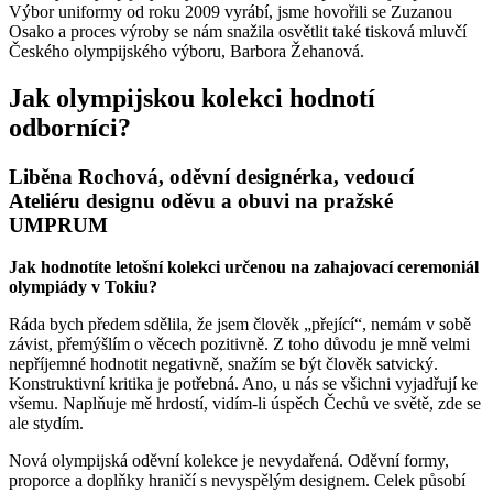
Výbor uniformy od roku 2009 vyrábí, jsme hovořili se Zuzanou
Osako a proces výroby se nám snažila osvětlit také tisková mluvčí
Českého olympijského výboru, Barbora Žehanová.
Jak olympijskou kolekci hodnotí
odborníci?
Liběna Rochová, oděvní designérka, vedoucí
Ateliéru designu oděvu a obuvi na pražské
UMPRUM
Jak hodnotíte letošní kolekci určenou na zahajovací ceremoniál
olympiády v Tokiu?
Ráda bych předem sdělila, že jsem člověk „přející“, nemám v sobě
závist, přemýšlím o věcech pozitivně. Z toho důvodu je mně velmi
nepříjemné hodnotit negativně, snažím se být člověk satvický.
Konstruktivní kritika je potřebná. Ano, u nás se všichni vyjadřují ke
všemu. Naplňuje mě hrdostí, vidím-li úspěch Čechů ve světě, zde se
ale stydím.
Nová olympijská oděvní kolekce je nevydařená. Oděvní formy,
proporce a doplňky hraničí s nevyspělým designem. Celek působí