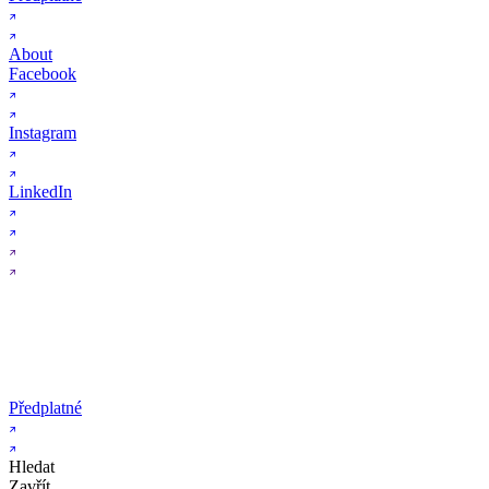
About
Facebook
Instagram
LinkedIn
Předplatné
Hledat
Zavřít