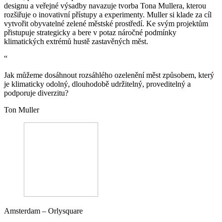
designu a veřejné výsadby navazuje tvorba Tona Mullera, kterou
rozšiřuje o inovativní přístupy a experimenty. Muller si klade za cíl
vytvořit obyvatelné zelené městské prostředí. Ke svým projektům
přistupuje strategicky a bere v potaz náročné podmínky
klimatických extrémů hustě zastavěných měst.
“
Jak můžeme dosáhnout rozsáhlého ozelenění měst způsobem, který
je klimaticky odolný, dlouhodobě udržitelný, proveditelný a
podporuje diverzitu?
Ton Muller
Amsterdam – Orlysquare