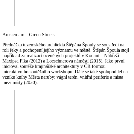
Amsterdam – Green Streets
Přednáška tuzemského architekta Štěpána Špouly se soustředí na
roli řeky a pochopení jejího významu ve městě. Štěpán Špoula stojí
například za realizací oceněných projektů v Kodani – Nábřeží
Maxipsa Fíka (2012) a Loeschnerova náměstí (2015). Jako první
inicioval soutěže krajinářské architektury v ČR formou
interaktivního soutěžního workshopu. Dále se také spolupodílel na
vzniku knihy Města naruby: vágní terén, vnitřní periferie a místa
mezi místy (2020).