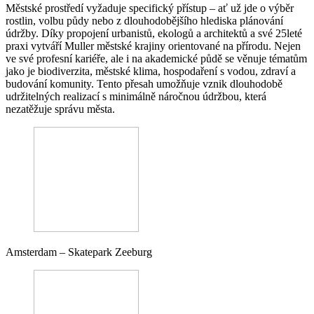
Městské prostředí vyžaduje specifický přístup – ať už jde o výběr
rostlin, volbu půdy nebo z dlouhodobějšího hlediska plánování
údržby. Díky propojení urbanistů, ekologů a architektů a své 25leté
praxi vytváří Muller městské krajiny orientované na přírodu. Nejen
ve své profesní kariéře, ale i na akademické půdě se věnuje tématům
jako je biodiverzita, městské klima, hospodaření s vodou, zdraví a
budování komunity. Tento přesah umožňuje vznik dlouhodobě
udržitelných realizací s minimálně náročnou údržbou, která
nezatěžuje správu města.
Amsterdam – Skatepark Zeeburg