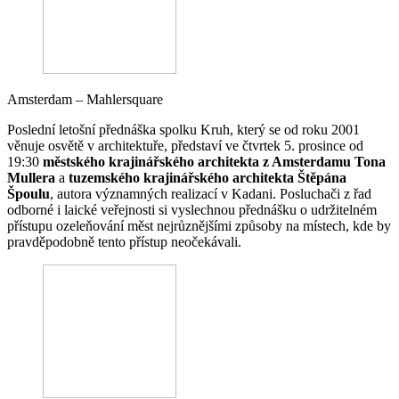
Amsterdam – Mahlersquare
Poslední letošní přednáška spolku Kruh, který se od roku 2001
věnuje osvětě v architektuře, představí ve čtvrtek 5. prosince od
19:30
městského krajinářského architekta z Amsterdamu Tona
Mullera
a
tuzemského krajinářského architekta Štěpána
Špoulu
, autora významných realizací v Kadani. Posluchači z řad
odborné i laické veřejnosti si vyslechnou přednášku o udržitelném
přístupu ozeleňování měst nejrůznějšími způsoby na místech, kde by
pravděpodobně tento přístup neočekávali.