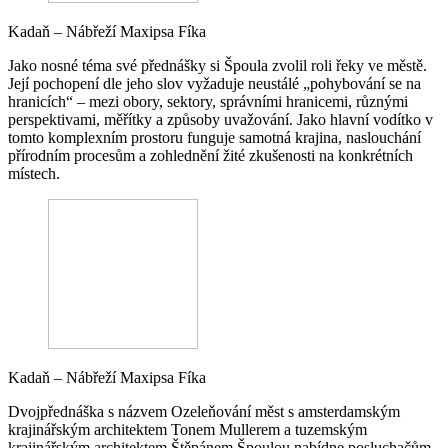
Kadaň – Nábřeží Maxipsa Fíka
Jako nosné téma své přednášky si Špoula zvolil roli řeky ve městě.
Její pochopení dle jeho slov vyžaduje neustálé „pohybování se na
hranicích“ – mezi obory, sektory, správními hranicemi, různými
perspektivami, měřítky a způsoby uvažování. Jako hlavní vodítko v
tomto komplexním prostoru funguje samotná krajina, naslouchání
přírodním procesům a zohlednění žité zkušenosti na konkrétních
místech.
Kadaň – Nábřeží Maxipsa Fíka
Dvojpřednáška s názvem Ozeleňování měst s amsterdamským
krajinářským architektem Tonem Mullerem a tuzemským
krajinářským architektem Štěpánem Špoulou nabídne posluchačům